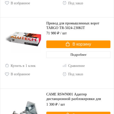
В избранное
Под заказ
Привод для промышленных ворот
TARGO TR-5024-230KIT
71 980 ₽
/ шт
В корзину
Подробнее
Купить в 1 клик
Сравнение
В избранное
Под заказ
CAME RSWN001 Адаптер
дистанционной разблокировки для
распашных ворот
1 300 ₽
/ шт