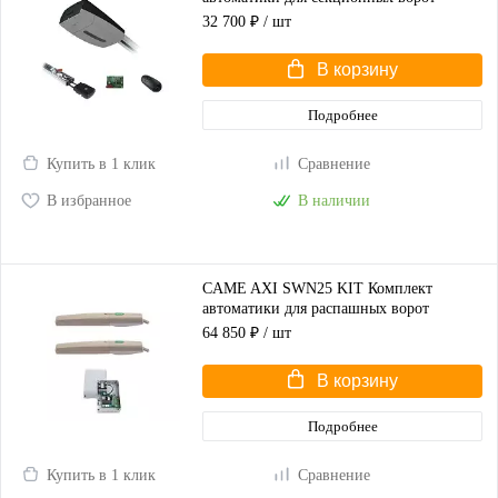
высотой до 2,25 м
32 700 ₽
/ шт
В корзину
Подробнее
Купить в 1 клик
Сравнение
В избранное
В наличии
CAME AXI SWN25 KIT Комплект
автоматики для распашных ворот
(корпус серый)
64 850 ₽
/ шт
В корзину
Подробнее
Купить в 1 клик
Сравнение