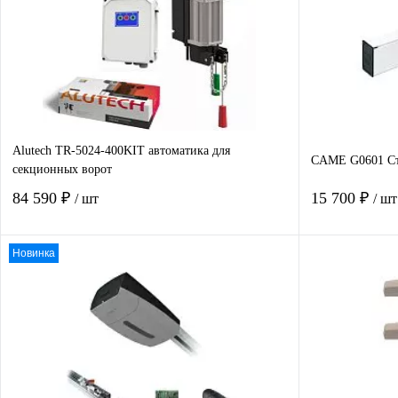
Alutech TR-5024-400KIT автоматика для
CAME G0601 Ст
секционных ворот
84 590 ₽
15 700 ₽
/ шт
/ шт
Новинка
В корзину
Купить в 1 клик
Сравнение
Купить в 1
В избранное
В наличии
В избранно