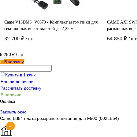
Came V13DMS+V0679 - Комплект автоматики для
CAME AXI SWN2
секционных ворот высотой до 2,25 м
распашных воро
32 700 ₽
64 850 ₽
/ шт
/ шт
5 250 ₽
/ шт
В корзину
В корзину
Купить в 1 клик
Нашли дешевле
Купить в 1 клик
Сравнение
Купить в 1
Рассчитать доставку
В наличии
В избранное
В наличии
В избранно
Ошибка
Закрыть окно
Came LB54 плата резервного питания для F500 (002LB54)