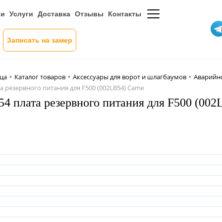
ии
Услуги
Доставка
Отзывы
Контакты
Записать на замер
ица
Каталог товаров
Аксессуары для ворот и шлагбаумов
Аварийн
•
•
•
а резервного питания для F500 (002LB54) Came
4 плата резервного питания для F500 (00