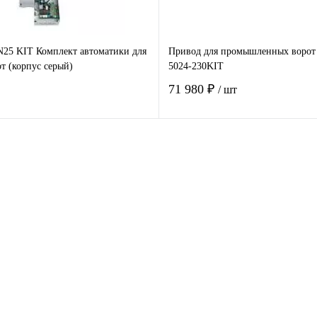
5 KIT Комплект автоматики для
Привод для промышленных воро
т (корпус серый)
5024-230KIT
71 980 ₽
/ шт
В корзину
В корзину
 клик
Сравнение
Купить в 1 клик
Ср
е
Под заказ
В избранное
По