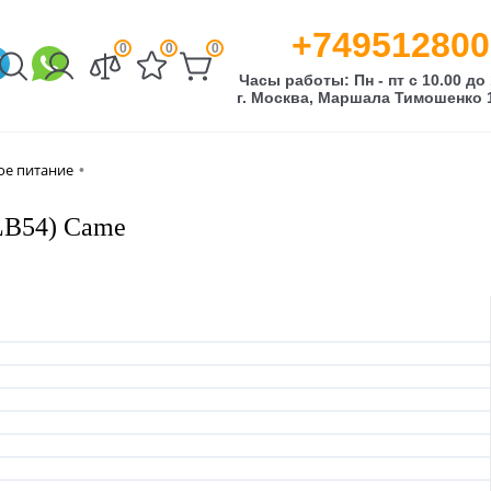
+749512800
0
0
0
Часы работы: Пн - пт с 10.00 до 
г. Москва, Маршала Тимошенко 1
ое питание
•
2LB54) Came