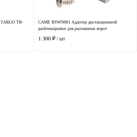
т TARGO TR-
CAME RSWN001 Адаптер дистанционной
разблокировки для распашных ворот
1 300 ₽
/ шт
В корзину
авнение
Купить в 1 клик
Сравнение
д заказ
В избранное
Под заказ