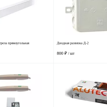
рела прямоугольная
Диодная развязка Д-2
800 ₽
/ шт
В корзину
В корзину
 клик
Сравнение
Купить в 1 клик
Ср
е
Под заказ
В избранное
В 