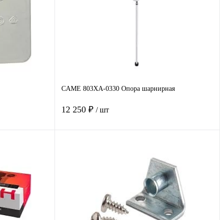
CAME 803XA-0330 Опора шарнирная
12 250 ₽
/ шт
В корзину
авнение
Купить в 1 клик
Сравнение
наличии
В избранное
Под заказ