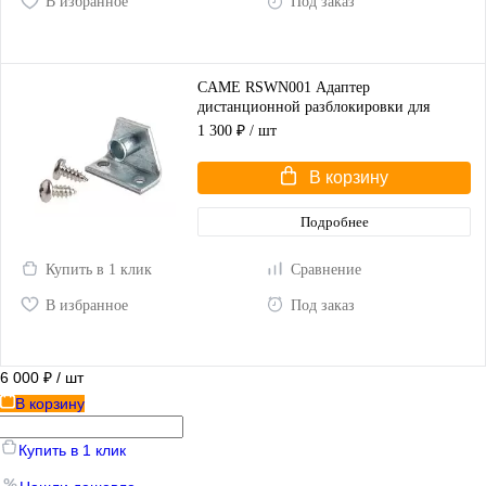
В избранное
Под заказ
CAME RSWN001 Адаптер
дистанционной разблокировки для
распашных ворот
1 300 ₽
/ шт
В корзину
Подробнее
Купить в 1 клик
Сравнение
В избранное
Под заказ
6 000 ₽
/ шт
В корзину
Купить в 1 клик