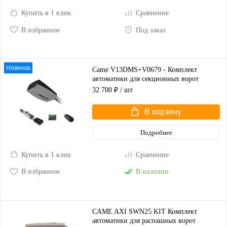
Купить в 1 клик
Сравнение
В избранное
Под заказ
Новинка
Came V13DMS+V0679 - Комплект
автоматики для секционных ворот
высотой до 2,25 м
32 700 ₽
/ шт
В корзину
Подробнее
Купить в 1 клик
Сравнение
В избранное
В наличии
CAME AXI SWN25 KIT Комплект
автоматики для распашных ворот