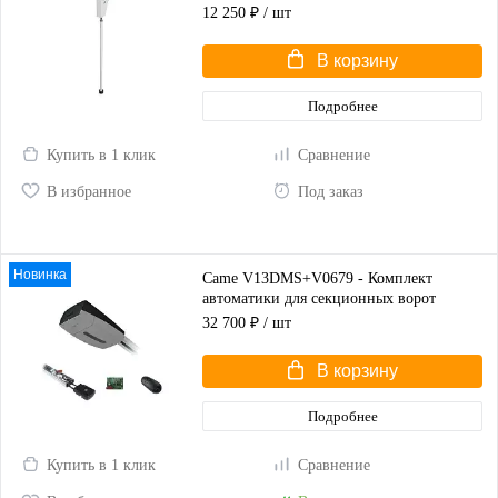
12 250 ₽
/ шт
В корзину
Подробнее
Купить в 1 клик
Сравнение
В избранное
Под заказ
Новинка
Came V13DMS+V0679 - Комплект
автоматики для секционных ворот
высотой до 2,25 м
32 700 ₽
/ шт
В корзину
Подробнее
Купить в 1 клик
Сравнение