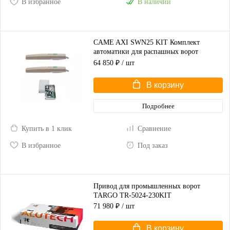
В избранное
В наличии
CAME AXI SWN25 KIT Комплект
автоматики для распашных ворот
(корпус серый)
64 850 ₽
/ шт
В корзину
Подробнее
Купить в 1 клик
Сравнение
В избранное
Под заказ
Привод для промышленных ворот
TARGO TR-5024-230KIT
71 980 ₽
/ шт
В корзину