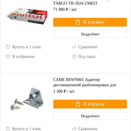
TARGO TR-5024-230KIT
71 980 ₽
/ шт
В корзину
Подробнее
Купить в 1 клик
Сравнение
В избранное
Под заказ
CAME RSWN001 Адаптер
дистанционной разблокировки для
распашных ворот
1 300 ₽
/ шт
В корзину
Подробнее
Купить в 1 клик
Сравнение