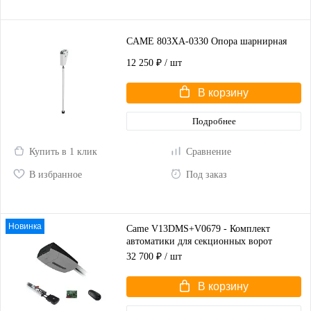
CAME 803XA-0330 Опора шарнирная
12 250 ₽
/ шт
В корзину
Подробнее
Купить в 1 клик
Сравнение
В избранное
Под заказ
Новинка
Came V13DMS+V0679 - Комплект
автоматики для секционных ворот
высотой до 2,25 м
32 700 ₽
/ шт
В корзину