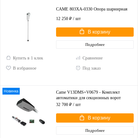
CAME 803XA-0330 Опора шарнирная
12 250 ₽
/ шт
В корзину
Подробнее
Купить в 1 клик
Сравнение
В избранное
Под заказ
Новинка
Came V13DMS+V0679 - Комплект
автоматики для секционных ворот
высотой до 2,25 м
32 700 ₽
/ шт
В корзину
Подробнее