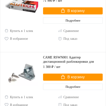
71 980 ₽
/ шт
В корзину
Подробнее
Купить в 1 клик
Сравнение
В избранное
Под заказ
CAME RSWN001 Адаптер
дистанционной разблокировки для
распашных ворот
1 300 ₽
/ шт
В корзину
Подробнее
Купить в 1 клик
Сравнение
В избранное
Под заказ