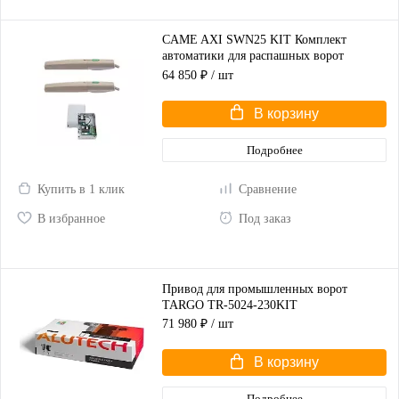
CAME AXI SWN25 KIT Комплект
автоматики для распашных ворот
(корпус серый)
64 850 ₽
/ шт
В корзину
Подробнее
Купить в 1 клик
Сравнение
В избранное
Под заказ
Привод для промышленных ворот
TARGO TR-5024-230KIT
71 980 ₽
/ шт
В корзину
Подробнее