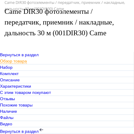
Came DIR30 фотоэлементы / передатчик, приемник / накладные,
дальность 30 м (001DIR30) Came
Came DIR30 фотоэлементы /
передатчик, приемник / накладные,
дальность 30 м (001DIR30) Came
Вернуться в раздел
Обзор товара
Набор
Комплект
Описание
Характеристики
С этим товаром покупают
Отзывы
Похожие товары
Наличие
Файлы
Видео
Вернуться в раздел