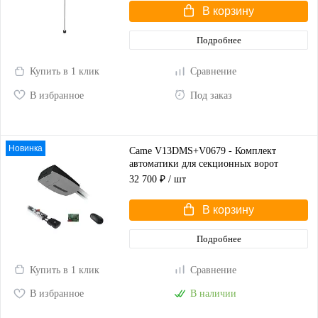
В корзину
Подробнее
Купить в 1 клик
Сравнение
В избранное
Под заказ
Новинка
Came V13DMS+V0679 - Комплект
автоматики для секционных ворот
высотой до 2,25 м
32 700 ₽
/ шт
В корзину
Подробнее
Купить в 1 клик
Сравнение
В избранное
В наличии