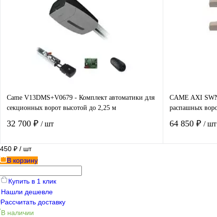
Купить в 1 клик
Сравнение
Купить в 1
В избранное
В наличии
В избранно
Came V13DMS+V0679 - Комплект автоматики для
CAME AXI SWN2
секционных ворот высотой до 2,25 м
распашных воро
32 700 ₽
64 850 ₽
/ шт
/ шт
450 ₽
/ шт
В корзину
В корзину
Купить в 1 клик
Нашли дешевле
Купить в 1 клик
Сравнение
Купить в 1
Рассчитать доставку
В наличии
В избранное
В наличии
В избранно