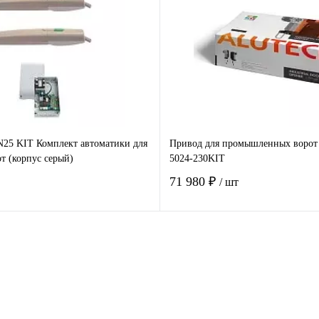
 клик
Сравнение
Купить в 1 клик
Ср
е
Под заказ
В избранное
В 
5 KIT Комплект автоматики для
Привод для промышленных воро
т (корпус серый)
5024-230KIT
71 980 ₽
/ шт
В корзину
В корзину
 клик
Сравнение
Купить в 1 клик
Ср
е
Под заказ
В избранное
По