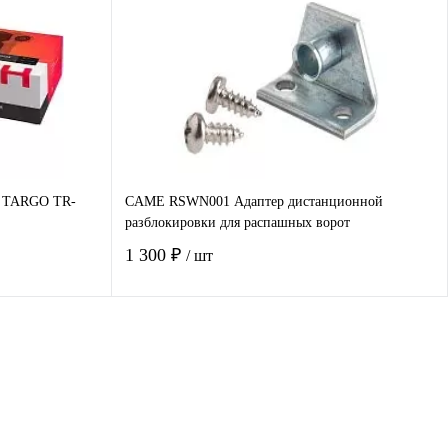
авнение
Купить в 1 клик
Сравнение
наличии
В избранное
Под заказ
т TARGO TR-
CAME RSWN001 Адаптер дистанционной
разблокировки для распашных ворот
1 300 ₽
/ шт
В корзину
авнение
Купить в 1 клик
Сравнение
д заказ
В избранное
Под заказ