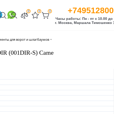
+749512800
0
0
0
Часы работы: Пн - пт с 10.00 до 
г. Москва, Маршала Тимошенко 1
менты для ворот и шлагбаумов
•
DIR (001DIR-S) Came