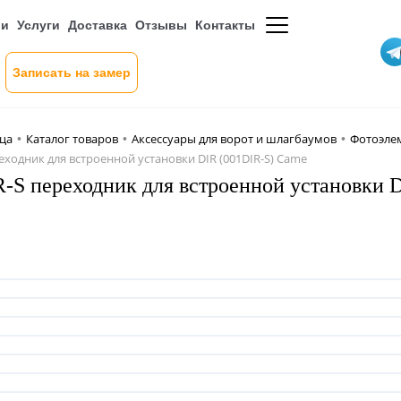
ии
Услуги
Доставка
Отзывы
Контакты
Записать на замер
ица
Каталог товаров
Аксессуары для ворот и шлагбаумов
Фотоэле
•
•
•
еходник для встроенной установки DIR (001DIR-S) Came
-S переходник для встроенной установки 