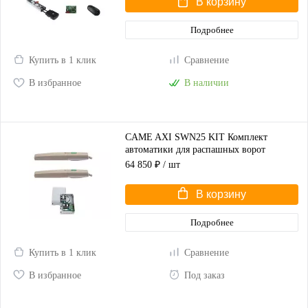
В корзину
Подробнее
Купить в 1 клик
Сравнение
В избранное
В наличии
CAME AXI SWN25 KIT Комплект
автоматики для распашных ворот
(корпус серый)
64 850 ₽
/ шт
В корзину
Подробнее
Купить в 1 клик
Сравнение
В избранное
Под заказ