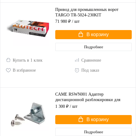
Привод для промышленных ворот
TARGO TR-5024-230KIT
71 980 ₽
/ шт
В корзину
Подробнее
Купить в 1 клик
Сравнение
В избранное
Под заказ
CAME RSWN001 Адаптер
дистанционной разблокировки для
распашных ворот
1 300 ₽
/ шт
В корзину
Подробнее