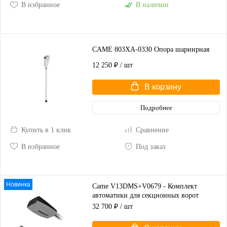
В избранное
В наличии
CAME 803XA-0330 Опора шарнирная
12 250 ₽
/ шт
В корзину
Подробнее
Купить в 1 клик
Сравнение
В избранное
Под заказ
Новинка
Came V13DMS+V0679 - Комплект
автоматики для секционных ворот
высотой до 2,25 м
32 700 ₽
/ шт