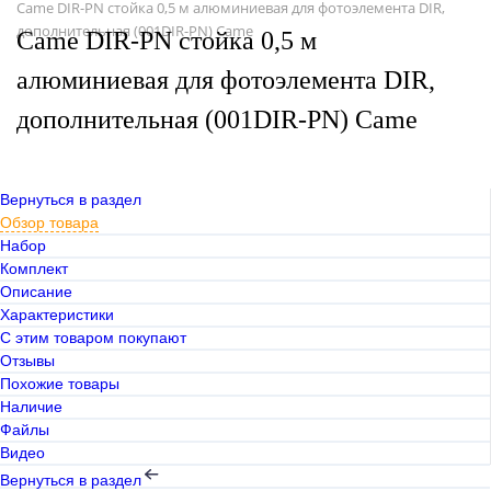
Came DIR-PN стойка 0,5 м алюминиевая для фотоэлемента DIR,
дополнительная (001DIR-PN) Came
Came DIR-PN стойка 0,5 м
алюминиевая для фотоэлемента DIR,
дополнительная (001DIR-PN) Came
Вернуться в раздел
Обзор товара
Набор
Комплект
Описание
Характеристики
С этим товаром покупают
Отзывы
Похожие товары
Наличие
Файлы
Видео
Вернуться в раздел