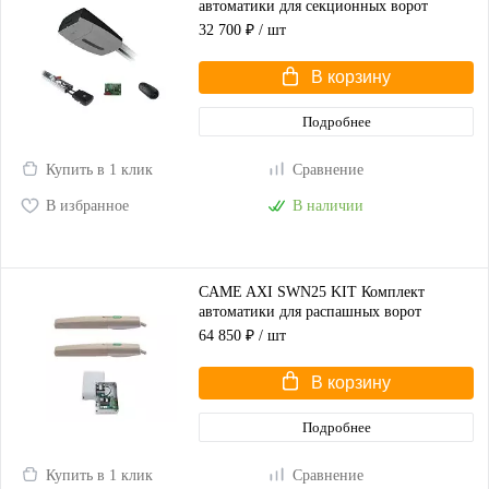
автоматики для секционных ворот
высотой до 2,25 м
32 700 ₽
/ шт
В корзину
Подробнее
Купить в 1 клик
Сравнение
В избранное
В наличии
CAME AXI SWN25 KIT Комплект
автоматики для распашных ворот
(корпус серый)
64 850 ₽
/ шт
В корзину
Подробнее
Купить в 1 клик
Сравнение