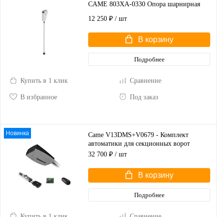
CAME 803XA-0330 Опора шарнирная
12 250 ₽
/ шт
В корзину
Подробнее
Купить в 1 клик
Сравнение
В избранное
Под заказ
Новинка
Came V13DMS+V0679 - Комплект
автоматики для секционных ворот
высотой до 2,25 м
32 700 ₽
/ шт
В корзину
Подробнее
Купить в 1 клик
Сравнение