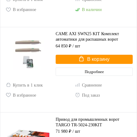
В избранное
В наличии
CAME AXI SWN25 KIT Комплект
автоматики для распашных ворот
(корпус серый)
64 850 ₽
/ шт
В корзину
Подробнее
Купить в 1 клик
Сравнение
В избранное
Под заказ
Привод для промышленных ворот
TARGO TR-5024-230KIT
71 980 ₽
/ шт