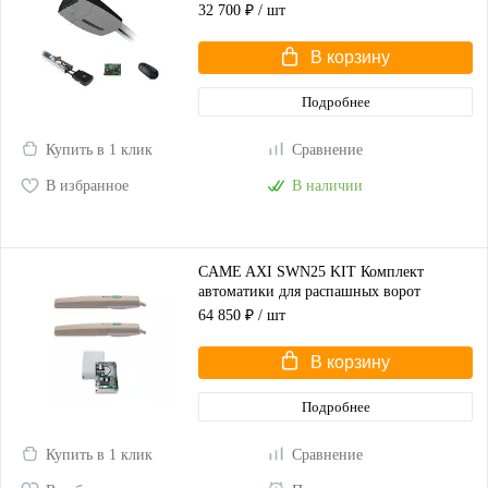
высотой до 2,25 м
32 700 ₽
/ шт
В корзину
Подробнее
Купить в 1 клик
Сравнение
В избранное
В наличии
CAME AXI SWN25 KIT Комплект
автоматики для распашных ворот
(корпус серый)
64 850 ₽
/ шт
В корзину
Подробнее
Купить в 1 клик
Сравнение