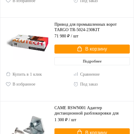
В избранное
Под заказ
Привод для промышленных ворот
TARGO TR-5024-230KIT
71 980 ₽
/ шт
В корзину
Подробнее
Купить в 1 клик
Сравнение
В избранное
Под заказ
CAME RSWN001 Адаптер
дистанционной разблокировки для
распашных ворот
1 300 ₽
/ шт
В корзину