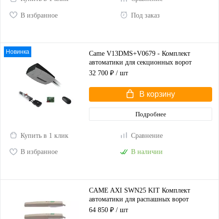
В избранное
Под заказ
Новинка
Came V13DMS+V0679 - Комплект
автоматики для секционных ворот
высотой до 2,25 м
32 700 ₽
/ шт
В корзину
Подробнее
Купить в 1 клик
Сравнение
В избранное
В наличии
CAME AXI SWN25 KIT Комплект
автоматики для распашных ворот
(корпус серый)
64 850 ₽
/ шт