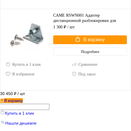
CAME RSWN001 Адаптер
дистанционной разблокировки для
распашных ворот
1 300 ₽
/ шт
В корзину
Подробнее
Купить в 1 клик
Сравнение
В избранное
Под заказ
30 450 ₽
/ шт
В корзину
Купить в 1 клик
Нашли дешевле