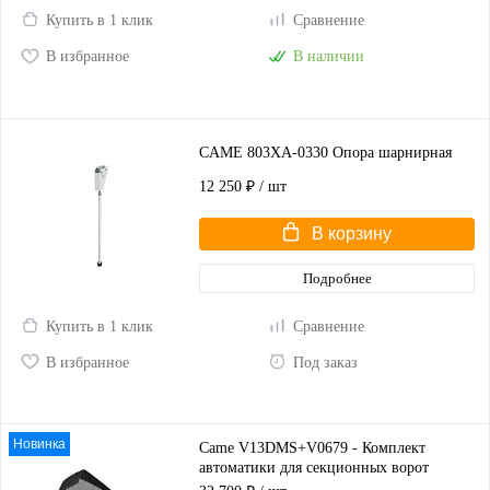
Купить в 1 клик
Сравнение
В избранное
В наличии
CAME 803XA-0330 Опора шарнирная
12 250 ₽
/ шт
В корзину
Подробнее
Купить в 1 клик
Сравнение
В избранное
Под заказ
Новинка
Came V13DMS+V0679 - Комплект
автоматики для секционных ворот
высотой до 2,25 м