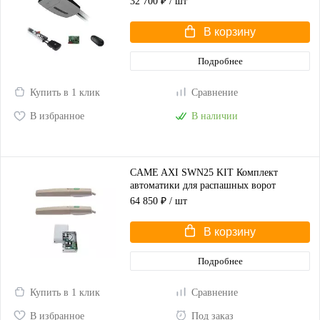
32 700 ₽
/ шт
В корзину
Подробнее
Купить в 1 клик
Сравнение
В избранное
В наличии
CAME AXI SWN25 KIT Комплект
автоматики для распашных ворот
(корпус серый)
64 850 ₽
/ шт
В корзину
Подробнее
Купить в 1 клик
Сравнение
В избранное
Под заказ