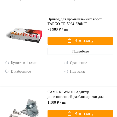
Привод для промышленных ворот
TARGO TR-5024-230KIT
71 980 ₽
/ шт
В корзину
Подробнее
Купить в 1 клик
Сравнение
В избранное
Под заказ
CAME RSWN001 Адаптер
дистанционной разблокировки для
распашных ворот
1 300 ₽
/ шт
В корзину