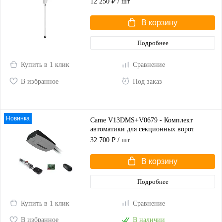
12 250 ₽
/ шт
В корзину
Подробнее
Купить в 1 клик
Сравнение
В избранное
Под заказ
Новинка
Came V13DMS+V0679 - Комплект
автоматики для секционных ворот
высотой до 2,25 м
32 700 ₽
/ шт
В корзину
Подробнее
Купить в 1 клик
Сравнение
В избранное
В наличии