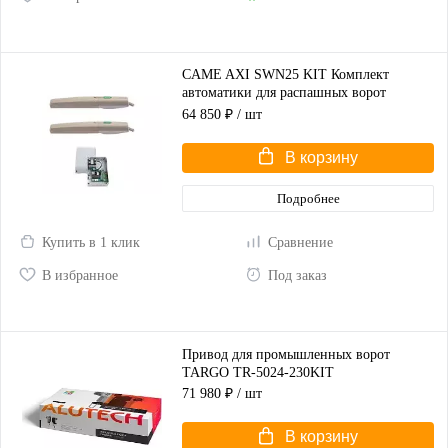
CAME AXI SWN25 KIT Комплект
автоматики для распашных ворот
(корпус серый)
64 850 ₽
/ шт
В корзину
Подробнее
Купить в 1 клик
Сравнение
В избранное
Под заказ
Привод для промышленных ворот
TARGO TR-5024-230KIT
71 980 ₽
/ шт
В корзину