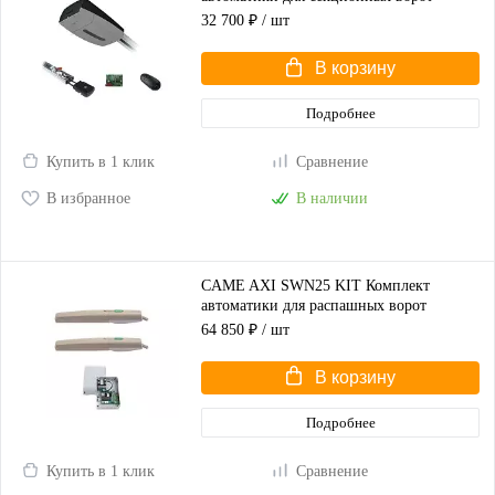
высотой до 2,25 м
32 700 ₽
/ шт
В корзину
Подробнее
Купить в 1 клик
Сравнение
В избранное
В наличии
CAME AXI SWN25 KIT Комплект
автоматики для распашных ворот
(корпус серый)
64 850 ₽
/ шт
В корзину
Подробнее
Купить в 1 клик
Сравнение