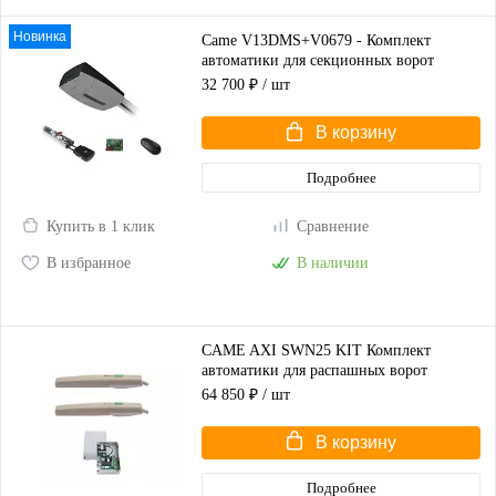
Новинка
Came V13DMS+V0679 - Комплект
автоматики для секционных ворот
высотой до 2,25 м
32 700 ₽
/ шт
В корзину
Подробнее
Купить в 1 клик
Сравнение
В избранное
В наличии
CAME AXI SWN25 KIT Комплект
автоматики для распашных ворот
(корпус серый)
64 850 ₽
/ шт
В корзину
Подробнее