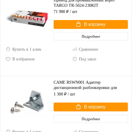
Привод для промышленных ворот
TARGO TR-5024-230KIT
71 980 ₽
/ шт
В корзину
Подробнее
Купить в 1 клик
Сравнение
В избранное
Под заказ
CAME RSWN001 Адаптер
дистанционной разблокировки для
распашных ворот
1 300 ₽
/ шт
В корзину
Подробнее
Купить в 1 клик
Сравнение