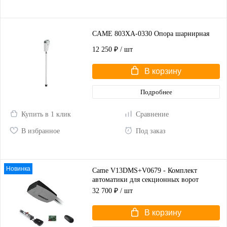
CAME 803XA-0330 Опора шарнирная
12 250 ₽
/ шт
В корзину
Подробнее
Купить в 1 клик
Сравнение
В избранное
Под заказ
Новинка
Came V13DMS+V0679 - Комплект
автоматики для секционных ворот
высотой до 2,25 м
32 700 ₽
/ шт
В корзину