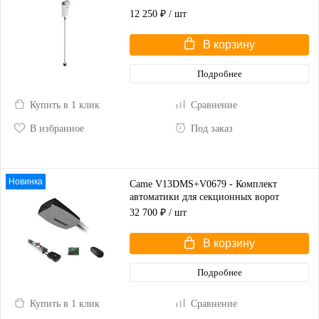
12 250 ₽
/ шт
В корзину
Подробнее
Купить в 1 клик
Сравнение
В избранное
Под заказ
Новинка
Came V13DMS+V0679 - Комплект
автоматики для секционных ворот
высотой до 2,25 м
32 700 ₽
/ шт
В корзину
Подробнее
Купить в 1 клик
Сравнение