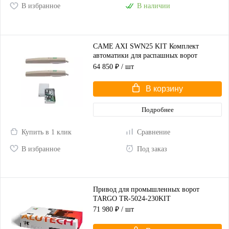
В избранное
В наличии
CAME AXI SWN25 KIT Комплект
автоматики для распашных ворот
(корпус серый)
64 850 ₽
/ шт
В корзину
Подробнее
Купить в 1 клик
Сравнение
В избранное
Под заказ
Привод для промышленных ворот
TARGO TR-5024-230KIT
71 980 ₽
/ шт