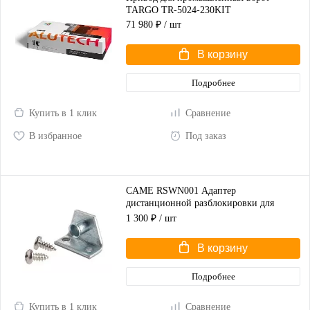
TARGO TR-5024-230KIT
71 980 ₽
/ шт
В корзину
Подробнее
Купить в 1 клик
Сравнение
В избранное
Под заказ
CAME RSWN001 Адаптер
дистанционной разблокировки для
распашных ворот
1 300 ₽
/ шт
В корзину
Подробнее
Купить в 1 клик
Сравнение