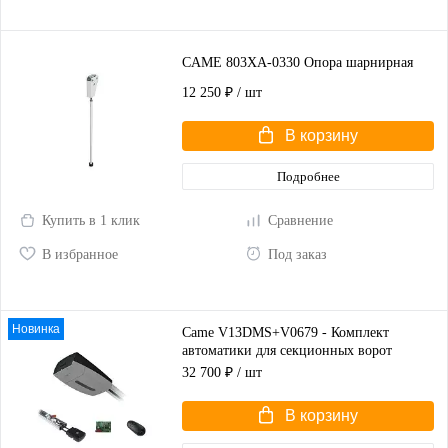
CAME 803XA-0330 Опора шарнирная
12 250 ₽
/ шт
В корзину
Подробнее
Купить в 1 клик
Сравнение
В избранное
Под заказ
Новинка
Came V13DMS+V0679 - Комплект
автоматики для секционных ворот
высотой до 2,25 м
32 700 ₽
/ шт
В корзину