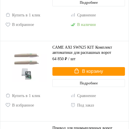
Подробнее
Купить в 1 клик
Сравнение
В избранное
В наличии
CAME AXI SWN25 KIT Комплект
автоматики для распашных ворот
(корпус серый)
64 850 ₽
/ шт
В корзину
Подробнее
Купить в 1 клик
Сравнение
В избранное
Под заказ
Привод для промышленных ворот