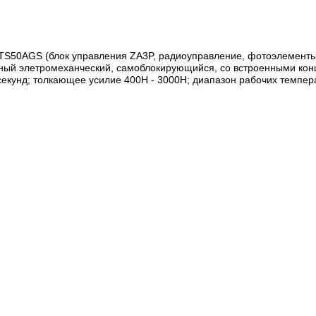
S50АGS (блок управления ZA3P, радиоуправление, фотоэлементы); 
йный элетромеханческий, самоблокирующийся, со встроенными кон
 секунд; толкающее усилие 400Н - 3000Н; диапазон рабочих темпер