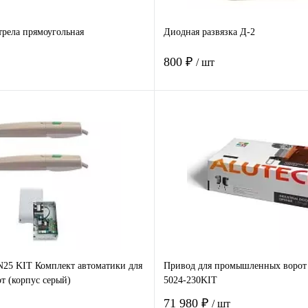
рела прямоугольная
Диодная развязка Д-2
800 ₽
/ шт
В корзину
В корзину
 клик
Сравнение
Купить в 1 клик
Ср
е
Под заказ
В избранное
В 
5 KIT Комплект автоматики для
Привод для промышленных воро
т (корпус серый)
5024-230KIT
71 980 ₽
/ шт