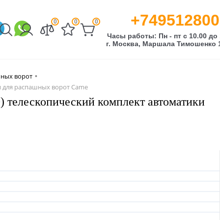
+749512800
0
0
0
Часы работы: Пн - пт с 10.00 до 
г. Москва, Маршала Тимошенко 1
шных ворот
•
и для распашных ворот Came
елескопический комплект автоматики