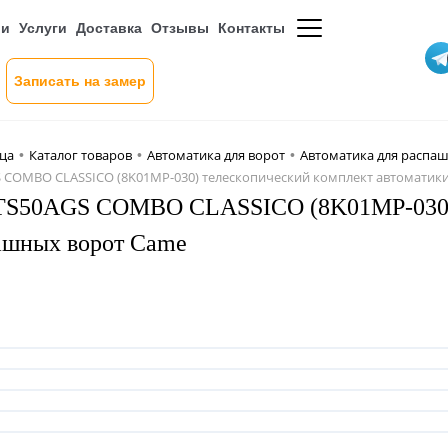
ии
Услуги
Доставка
Отзывы
Контакты
Записать на замер
ица
Каталог товаров
Автоматика для ворот
Автоматика для распа
•
•
•
 COMBO CLASSICO (8K01MP-030) телескопический комплект автоматик
S50АGS COMBO CLASSICO (8K01MP-030) т
ашных ворот Came