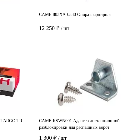
CAME 803XA-0330 Опора шарнирная
12 250 ₽
/ шт
В корзину
авнение
Купить в 1 клик
Сравнение
наличии
В избранное
Под заказ
т TARGO TR-
CAME RSWN001 Адаптер дистанционной
разблокировки для распашных ворот
1 300 ₽
/ шт