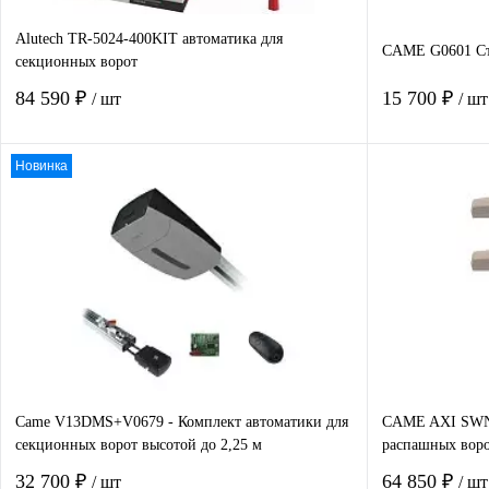
Alutech TR-5024-400KIT автоматика для
CAME G0601 Ст
секционных ворот
84 590 ₽
15 700 ₽
/ шт
/ шт
Новинка
В корзину
Купить в 1 клик
Сравнение
Купить в 1
В избранное
В наличии
В избранно
Came V13DMS+V0679 - Комплект автоматики для
CAME AXI SWN2
секционных ворот высотой до 2,25 м
распашных воро
32 700 ₽
64 850 ₽
/ шт
/ шт