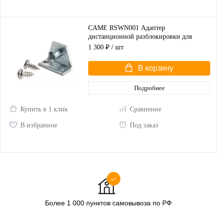
CAME RSWN001 Адаптер
дистанционной разблокировки для
распашных ворот
1 300 ₽
/ шт
В корзину
Подробнее
Купить в 1 клик
Сравнение
В избранное
Под заказ
Более 1 000 пунктов самовывоза по РФ