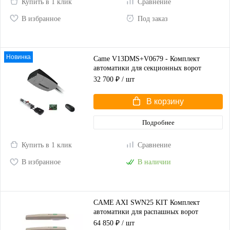
Купить в 1 клик
Сравнение
В избранное
Под заказ
Новинка
Came V13DMS+V0679 - Комплект
автоматики для секционных ворот
высотой до 2,25 м
32 700 ₽
/ шт
В корзину
Подробнее
Купить в 1 клик
Сравнение
В избранное
В наличии
CAME AXI SWN25 KIT Комплект
автоматики для распашных ворот
(корпус серый)
64 850 ₽
/ шт