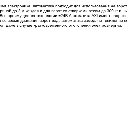
я электроника. Автоматика подходит для использования на воротах
ириной до 2 м каждая и для ворот со створками весом до 300 кг и 
 Все преимущества технологии =24В Автоматика AXI имеет напряже
 во время движения ворот, ведь автоматика замедляет движение в
рот даже в случае кратковременного отключения электроэнергии.