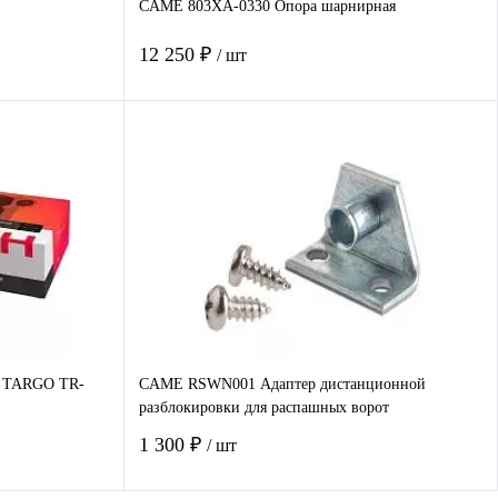
CAME 803XA-0330 Опора шарнирная
12 250 ₽
/ шт
В корзину
авнение
Купить в 1 клик
Сравнение
наличии
В избранное
Под заказ
т TARGO TR-
CAME RSWN001 Адаптер дистанционной
разблокировки для распашных ворот
1 300 ₽
/ шт