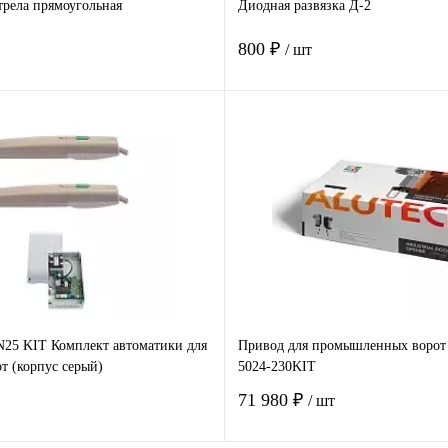
рела прямоугольная
Диодная развязка Д-2
800 ₽
/ шт
В корзину
В корзину
 клик
Сравнение
Купить в 1 клик
Ср
е
Под заказ
В избранное
В 
5 KIT Комплект автоматики для
Привод для промышленных воро
т (корпус серый)
5024-230KIT
71 980 ₽
/ шт