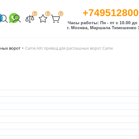
+749512800
0
0
0
Часы работы: Пн - пт с 10.00 до 
г. Москва, Маршала Тимошенко 1
шных ворот
Came AXI привод для распашных ворот Came
•