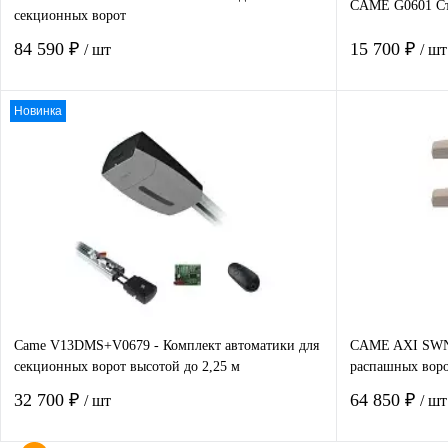
CAME G0601 Ст
секционных ворот
84 590 ₽
15 700 ₽
/ шт
/ шт
Новинка
В корзину
Купить в 1 клик
Сравнение
Купить в 1
В избранное
В наличии
В избранно
Came V13DMS+V0679 - Комплект автоматики для
CAME AXI SWN2
секционных ворот высотой до 2,25 м
распашных воро
32 700 ₽
64 850 ₽
/ шт
/ шт