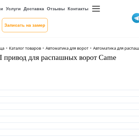
ии
Услуги
Доставка
Отзывы
Контакты
Записать на замер
ица
Каталог товаров
Автоматика для ворот
Автоматика для распа
•
•
•
 привод для распашных ворот Came