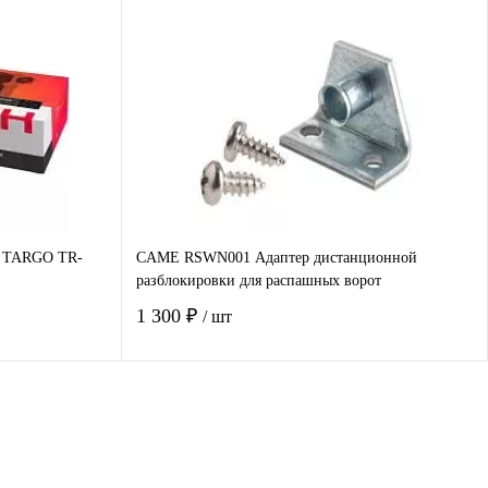
В корзину
авнение
Купить в 1 клик
Сравнение
наличии
В избранное
Под заказ
т TARGO TR-
CAME RSWN001 Адаптер дистанционной
разблокировки для распашных ворот
1 300 ₽
/ шт
В корзину
авнение
Купить в 1 клик
Сравнение