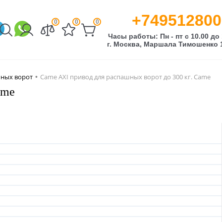
+749512800
0
0
0
Часы работы: Пн - пт с 10.00 до 
г. Москва, Маршала Тимошенко 1
шных ворот
Came AXI привод для распашных ворот до 300 кг. Came
•
ame