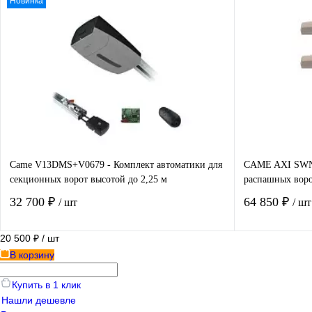
Новинка
В корзину
Купить в 1 клик
Сравнение
Купить в 1
В избранное
В наличии
В избранно
Came V13DMS+V0679 - Комплект автоматики для
CAME AXI SWN2
секционных ворот высотой до 2,25 м
распашных воро
32 700 ₽
64 850 ₽
/ шт
/ шт
20 500 ₽
/ шт
В корзину
В корзину
Купить в 1 клик
Нашли дешевле
Купить в 1 клик
Сравнение
Купить в 1