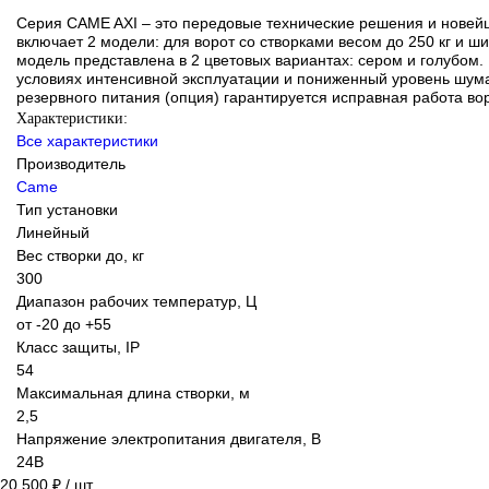
Серия CAME AXI – это передовые технические решения и новейша
включает 2 модели: для ворот со створками весом до 250 кг и ш
модель представлена в 2 цветовых вариантах: сером и голубом.
условиях интенсивной эксплуатации и пониженный уровень шума
резервного питания (опция) гарантируется исправная работа во
Характеристики:
Все характеристики
Производитель
Came
Тип установки
Линейный
Вес створки до, кг
300
Диапазон рабочих температур, Ц
от -20 до +55
Класс защиты, IP
54
Максимальная длина створки, м
2,5
Напряжение электропитания двигателя, В
24В
20 500 ₽
/ шт