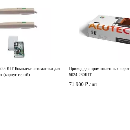
В корзину
В корзину
 клик
Сравнение
Купить в 1 клик
Ср
е
Под заказ
В избранное
В 
5 KIT Комплект автоматики для
Привод для промышленных воро
т (корпус серый)
5024-230KIT
71 980 ₽
/ шт
В корзину
В корзину
 клик
Сравнение
Купить в 1 клик
Ср