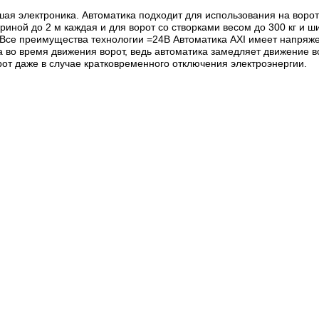
я электроника. Автоматика подходит для использования на воротах
ириной до 2 м каждая и для ворот со створками весом до 300 кг и 
 Все преимущества технологии =24В Автоматика AXI имеет напряже
 во время движения ворот, ведь автоматика замедляет движение в
рот даже в случае кратковременного отключения электроэнергии.