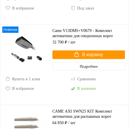
В избранное
Под заказ
Новинка
Came V13DMS+V0679 - Комплект
автоматики для секционных ворот
высотой до 2,25 м
32 700 ₽
/ шт
В корзину
Подробнее
Купить в 1 клик
Сравнение
В избранное
В наличии
CAME AXI SWN25 KIT Комплект
автоматики для распашных ворот
(корпус серый)
64 850 ₽
/ шт