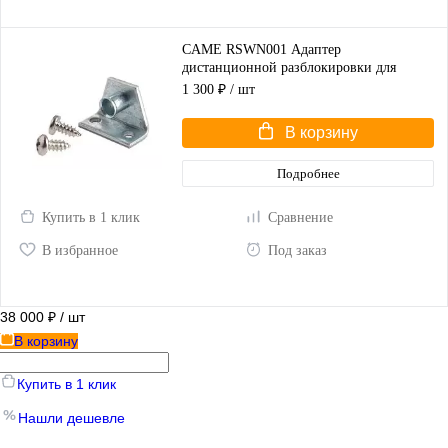
CAME RSWN001 Адаптер
дистанционной разблокировки для
распашных ворот
1 300 ₽
/ шт
В корзину
Подробнее
Купить в 1 клик
Сравнение
В избранное
Под заказ
38 000 ₽
/ шт
В корзину
Купить в 1 клик
Нашли дешевле