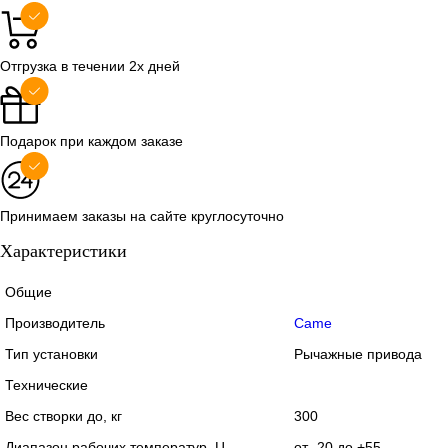
Купить в 1 клик
Сравнение
Купить в 1
Отгрузка в течении 2х дней
В избранное
В наличии
В избранно
Подарок при каждом заказе
Принимаем заказы на сайте круглосуточно
Характеристики
Общие
Производитель
Came
Тип установки
Рычажные привода
Технические
Вес створки до, кг
300
Диапазон рабочих температур, Ц
от -20 до +55