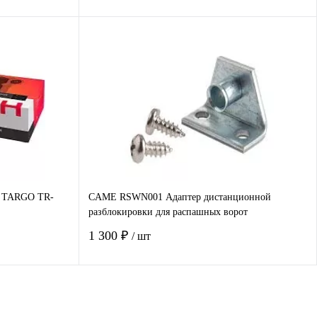
В корзину
авнение
Купить в 1 клик
Сравнение
наличии
В избранное
Под заказ
т TARGO TR-
CAME RSWN001 Адаптер дистанционной
разблокировки для распашных ворот
1 300 ₽
/ шт
В корзину