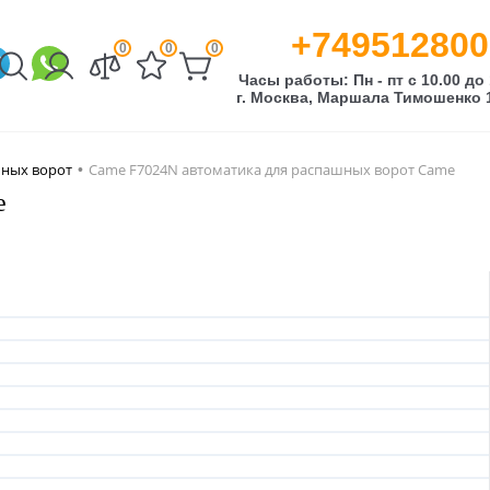
+749512800
0
0
0
Часы работы: Пн - пт с 10.00 до 
г. Москва, Маршала Тимошенко 1
шных ворот
Came F7024N автоматика для распашных ворот Came
•
e