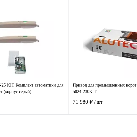
В корзину
В корзину
 клик
Сравнение
Купить в 1 клик
Ср
е
Под заказ
В избранное
В 
5 KIT Комплект автоматики для
Привод для промышленных воро
т (корпус серый)
5024-230KIT
71 980 ₽
/ шт
В корзину
В корзину