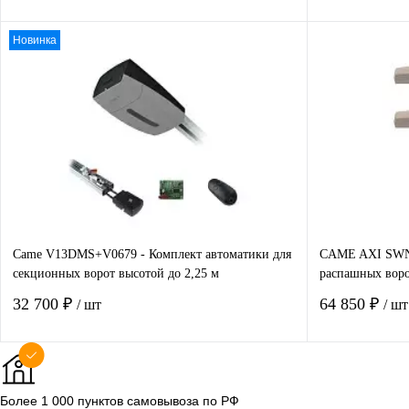
Новинка
В корзину
Купить в 1 клик
Сравнение
Купить в 1
В избранное
В наличии
В избранно
Came V13DMS+V0679 - Комплект автоматики для
CAME AXI SWN2
секционных ворот высотой до 2,25 м
распашных воро
32 700 ₽
64 850 ₽
/ шт
/ шт
В корзину
Более 1 000 пунктов самовывоза по РФ