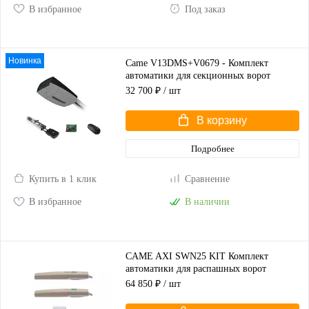
В избранное
Под заказ
Новинка
Came V13DMS+V0679 - Комплект
автоматики для секционных ворот
высотой до 2,25 м
32 700 ₽
/ шт
В корзину
Подробнее
Купить в 1 клик
Сравнение
В избранное
В наличии
CAME AXI SWN25 KIT Комплект
автоматики для распашных ворот
(корпус серый)
64 850 ₽
/ шт