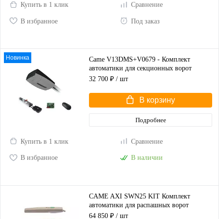
Купить в 1 клик
Сравнение
В избранное
Под заказ
Новинка
Came V13DMS+V0679 - Комплект
автоматики для секционных ворот
высотой до 2,25 м
32 700 ₽
/ шт
В корзину
Подробнее
Купить в 1 клик
Сравнение
В избранное
В наличии
CAME AXI SWN25 KIT Комплект
автоматики для распашных ворот
(корпус серый)
64 850 ₽
/ шт