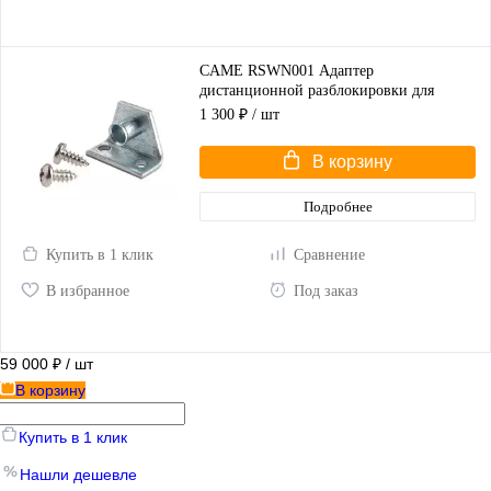
CAME RSWN001 Адаптер
дистанционной разблокировки для
распашных ворот
1 300 ₽
/ шт
В корзину
Подробнее
Купить в 1 клик
Сравнение
В избранное
Под заказ
59 000 ₽
/ шт
В корзину
Купить в 1 клик
Нашли дешевле