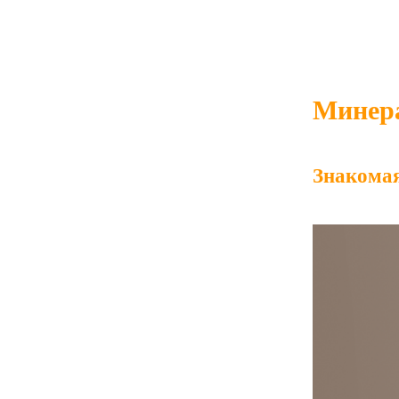
Минера
Знакома