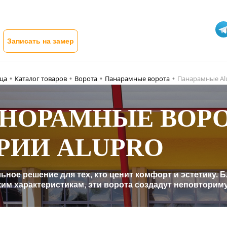
Записать на замер
ица
Каталог товаров
Ворота
Панарамные ворота
Панарамные Al
•
•
•
•
НОРАМНЫЕ ВОР
РИИ ALUPRO
ьное решение для тех, кто ценит комфорт и эстетику.
ким характеристикам, эти ворота создадут неповторим