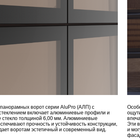
 панорамных ворот серии AluPro (АЛП) с
Особо
теклением включает алюминиевые профили и
ощути
 стекло толщиной 6,00 мм. Алюминиевые
впеча
спечивают прочность и устойчивость конструкции,
Эти 
идает воротам эстетичный и современный вид.
и мо
фаса