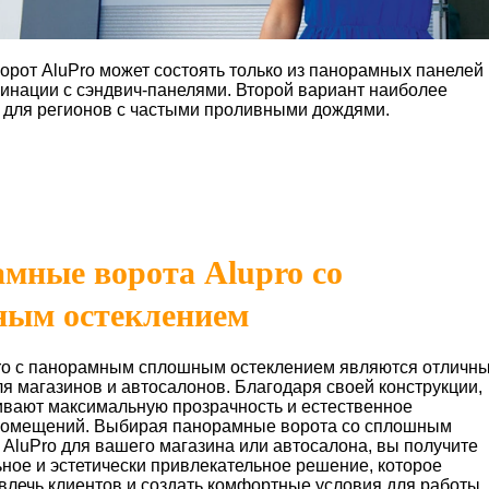
орот AluPro может состоять только из панорамных панелей
бинации с сэндвич-панелями. Второй вариант наиболее
 для регионов с частыми проливными дождями.
мные ворота Alupro cо
ным остеклением
ro с панорамным сплошным остеклением являются отличн
я магазинов и автосалонов. Благодаря своей конструкции,
ивают максимальную прозрачность и естественное
омещений. Выбирая панорамные ворота со сплошным
 AluPro для вашего магазина или автосалона, вы получите
ное и эстетически привлекательное решение, которое
влечь клиентов и создать комфортные условия для работы.