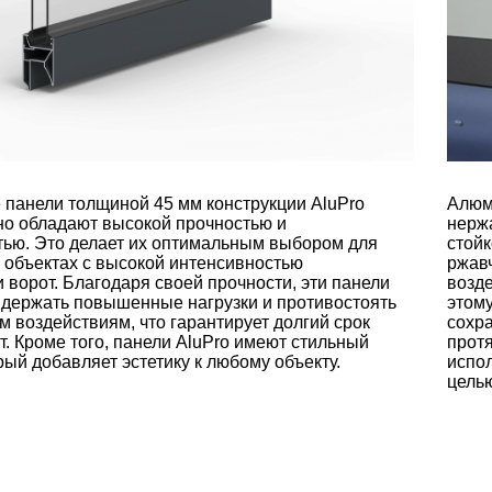
панели толщиной 45 мм конструкции AluPro
Алюм
но обладают высокой прочностью и
нерж
тью. Это делает их оптимальным выбором для
стойк
а объектах с высокой интенсивностью
ржав
 ворот. Благодаря своей прочности, эти панели
возд
держать повышенные нагрузки и противостоять
этому
 воздействиям, что гарантирует долгий срок
сохр
. Кроме того, панели AluPro имеют стильный
прот
рый добавляет эстетику к любому объекту.
испол
целью