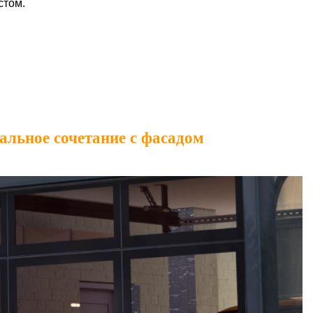
стом.
альное сочетание с фасадом