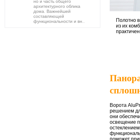
но и часть общего
архитектурного облика
дома. Важнейшей
составляющей
Полотно в
функциональности и вн..
из их ком
практичен
Панора
сплош
Ворота AluP
решением дл
они обеспеч
освещение п
остеклением
функциональ
поможет при