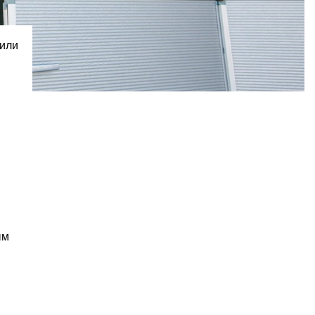
 или
ым