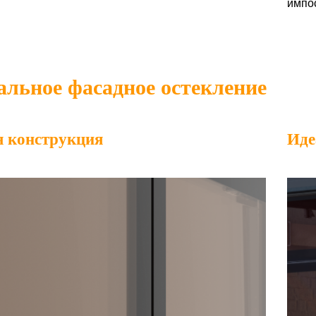
импо
льное фасадное остекление
я конструкция
Иде