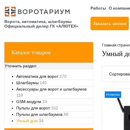
Работы
О компан
Ворота, автоматика, шлагбаумы
Заказать звонок
Официальный дилер ГК «АЛЮТЕХ»
Главная стран
Каталог товаров
Умный д
Уточнить раздел
Сортироват
Автоматика для ворот
270
Шлагбаумы
140
Аксессуары для ворот и шлагбаумов
Новинка
118
GSM-модули
24
Пульты для ворот
162
Пульты для шлагбаумов
48
Умный дом
34