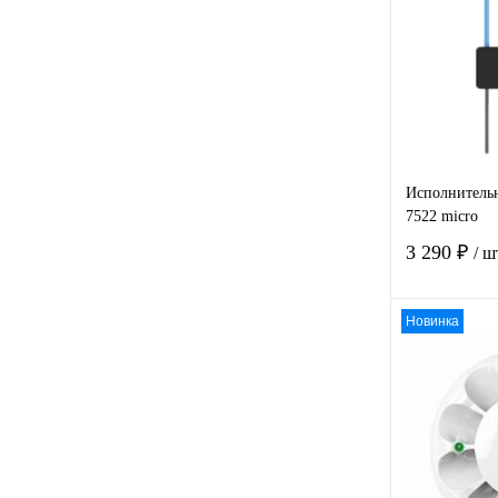
Купить в
клик
В избра
Исполнительн
7522 micro
3 290 ₽
/ ш
Новинка
Купить в
клик
В избра