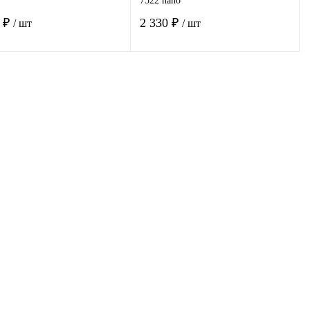
7522 nano
0 ₽
2 330 ₽
/ шт
/ шт
В корзину
В корзину
пить в 1
К
Купить в 1
К
сравнению
клик
сравнению
избранное
Под заказ
В избранное
Под заказ