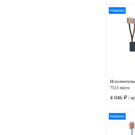
Новинка
Купить в
клик
В избра
Исполнительн
7513 micro
4 046 ₽
/ ш
Новинка