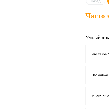
Назад
Часто 
Купить в
клик
В избра
Умный до
Что такое
Насколько
Много ли 