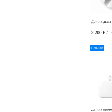
Датчик дыма 
3 200 ₽
/ ш
Новинка
Купить в
клик
В избра
Датчик проте