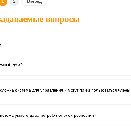
1
2
Вперед
В корзину
В корзину
задаваемые вопросы
 1
К
Купить в 1
К
сравнению
клик
сравнению
нное
Под заказ
В избранное
Под заказ
м
 Умный дом?
 сложна система для управления и могут ли ей пользоваться член
система умного дома потребляет электроэнергии?