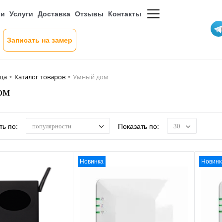
ии
Услуги
Доставка
Отзывы
Контакты
Записать на замер
ица
Каталог товаров
Умный дом
•
•
ом
ь по:
Показать по:
популярности
30
Новинка
Новинк