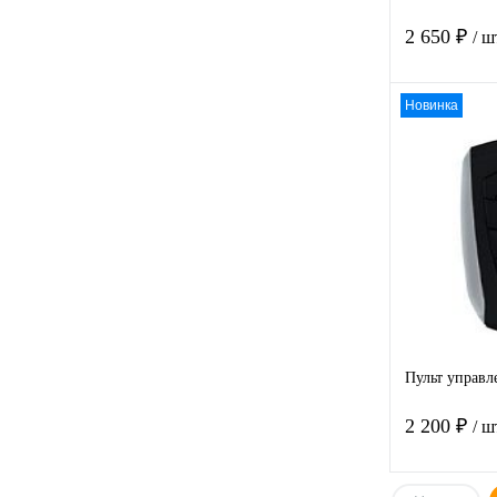
2 650 ₽
/ ш
Новинка
Купить в
клик
В избра
Пульт управл
2 200 ₽
/ ш