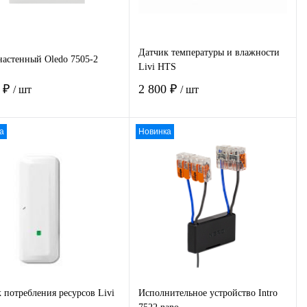
Датчик температуры и влажности
настенный Oledo 7505-2
Livi HTS
6 ₽
2 800 ₽
/ шт
/ шт
а
Новинка
В корзину
В корзину
пить в 1
К
Купить в 1
К
сравнению
клик
сравнению
избранное
Под заказ
В избранное
Под заказ
 потребления ресурсов Livi
Исполнительное устройство Intro