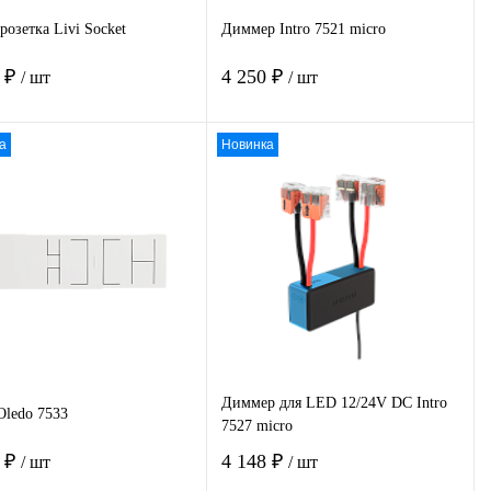
розетка Livi Socket
Диммер Intro 7521 micro
0 ₽
4 250 ₽
/ шт
/ шт
а
Новинка
В корзину
В корзину
пить в 1
К
Купить в 1
К
сравнению
клик
сравнению
избранное
Под заказ
В избранное
Под заказ
Диммер для LED 12/24V DC Intro
Oledo 7533
7527 micro
0 ₽
4 148 ₽
/ шт
/ шт