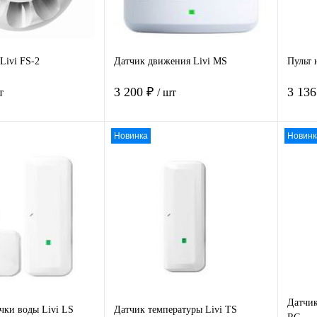
Livi FS-2
Датчик движения Livi MS
Пульт 
3 200 ₽
3 13
т
/ шт
Новинка
Новинк
В корзину
В корзину
 1
К
Купить в 1
К
Ку
сравнению
клик
сравнению
клик
нное
Под заказ
В избранное
Под заказ
В 
Датчик
чки воды Livi LS
Датчик температуры Livi TS