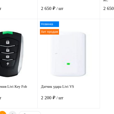
RC
2 650 ₽
2 65
т
/ шт
Новинка
В корзину
В корзину
Хит продаж
 1
К
Купить в 1
К
Ку
сравнению
клик
сравнению
клик
нное
Под заказ
В избранное
Под заказ
В 
ения Livi Key Fob
Датчик удара Livi VS
2 200 ₽
т
/ шт