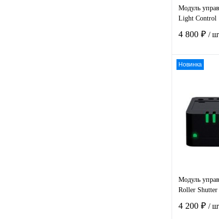
Модуль управ
Light Control
4 800 ₽
/ ш
Новинка
Купить в
клик
В избра
Модуль управ
Roller Shutter
4 200 ₽
/ ш