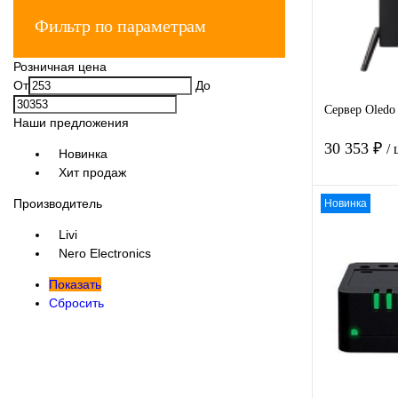
Фильтр по параметрам
Розничная цена
От
До
Сервер Oledo
Наши предложения
30 353 ₽
/
Новинка
Хит продаж
Производитель
Новинка
Livi
Nero Electronics
Показать
Купить в
Сбросить
клик
В избра