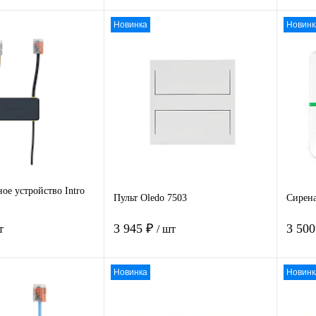
Новинка
Новинк
В корзину
В корзину
 1
К
Купить в 1
К
Ку
сравнению
клик
сравнению
клик
нное
Под заказ
В избранное
Под заказ
В 
ое устройство Intro
Пульт Oledo 7503
Сирена
3 945 ₽
3 50
т
/ шт
Новинка
Новинк
В корзину
В корзину