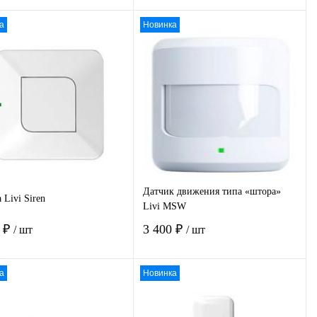
а
Новинка
В корзину
В корзину
пить в 1
К
Купить в 1
К
сравнению
клик
сравнению
избранное
Под заказ
В избранное
Под заказ
Датчик движения типа «штора»
 Livi Siren
Livi MSW
0 ₽
3 400 ₽
/ шт
/ шт
а
Новинка
В корзину
В корзину