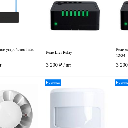
 1
К
Купить в 1
К
Ку
сравнению
клик
сравнению
клик
нное
Под заказ
В избранное
Под заказ
В 
ое устройство Intro
Реле «
Реле Livi Relay
12/24
3 200 ₽
3 20
т
/ шт
Новинка
Новинк
В корзину
В корзину
 1
К
Купить в 1
К
Ку
сравнению
клик
сравнению
клик
нное
Под заказ
В избранное
Под заказ
В 