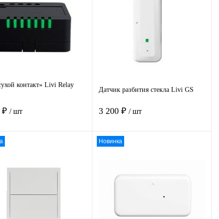
пить в 1
К
Купить в 1
К
сравнению
клик
сравнению
избранное
Под заказ
В избранное
Под заказ
сухой контакт» Livi Relay
Датчик разбития стекла Livi GS
0 ₽
3 200 ₽
/ шт
/ шт
а
Новинка
В корзину
В корзину
пить в 1
К
Купить в 1
К
сравнению
клик
сравнению
избранное
Под заказ
В избранное
Под заказ