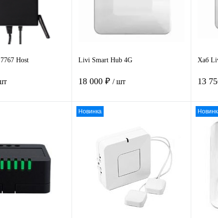
 7767 Host
Livi Smart Hub 4G
Хаб Li
18 000 ₽
13 7
 шт
/ шт
Новинка
Новинк
В корзину
В корзину
 1
Сравнение
Купить в 1
Сравнение
Ку
клик
клик
нное
Под заказ
В избранное
Под заказ
В 