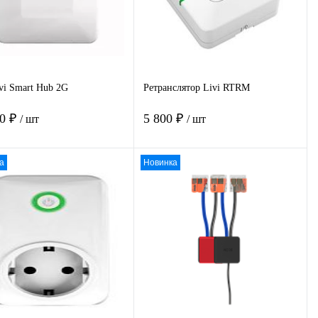
vi Smart Hub 2G
Ретранслятор Livi RTRM
50 ₽
5 800 ₽
/ шт
/ шт
а
Новинка
В корзину
В корзину
пить в 1
К
Купить в 1
К
сравнению
клик
сравнению
избранное
Под заказ
В избранное
Под заказ