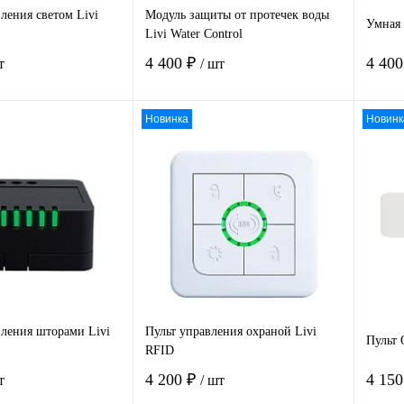
ления светом Livi
Модуль защиты от протечек воды
Умная 
Livi Water Control
4 400 ₽
4 40
т
/ шт
Новинка
Новинк
В корзину
В корзину
 1
К
Купить в 1
К
Ку
сравнению
клик
сравнению
клик
нное
Под заказ
В избранное
Под заказ
В 
ления шторами Livi
Пульт управления охраной Livi
Пульт 
RFID
4 200 ₽
4 15
т
/ шт