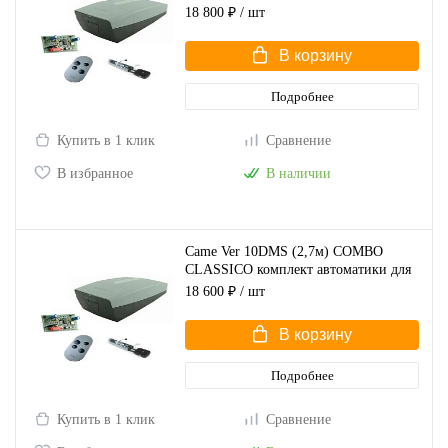
секционных ворот (арт.V10DMS
18 800 ₽
/ шт
KIT3.25)
В корзину
Подробнее
Купить в 1 клик
Сравнение
В избранное
В наличии
Came Ver 10DMS (2,7м) COMBO
CLASSICO комплект автоматики для
секционных ворот (арт.V10DMS
18 600 ₽
/ шт
KIT2.7)
В корзину
Подробнее
Купить в 1 клик
Сравнение