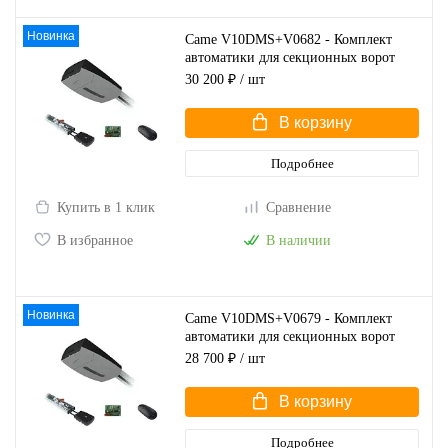
Новинка
Came V10DMS+V0682 - Комплект
автоматики для секционных ворот
высотой до 2,7 м
30 200 ₽
/ шт
В корзину
Подробнее
Купить в 1 клик
Сравнение
В избранное
В наличии
Новинка
Came V10DMS+V0679 - Комплект
автоматики для секционных ворот
высотой до 2,25 м
28 700 ₽
/ шт
В корзину
Подробнее