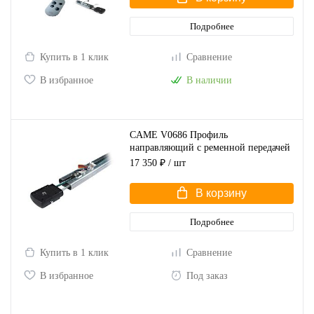
Подробнее
Купить в 1 клик
Сравнение
В избранное
В наличии
CAME V0686 Профиль
направляющий с ременной передачей
для ворот высотой до 2,7 м
17 350 ₽
/ шт
В корзину
Подробнее
Купить в 1 клик
Сравнение
В избранное
Под заказ