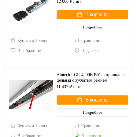
для ворот высотой до 2,75 м
12 000 ₽
/ шт
В корзину
Подробнее
Купить в 1 клик
Сравнение
В избранное
Под заказ
Alutech LGR-4200B Рейка приводная
цельная с зубчатым ремнем
11 437 ₽
/ шт
В корзину
Подробнее
Купить в 1 клик
Сравнение
В избранное
В наличии