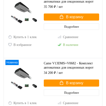
автоматики для секционных ворот
высотой до 3,25 м
35 700 ₽
/ шт
В корзину
Подробнее
Купить в 1 клик
Сравнение
В избранное
В наличии
Новинка
Came V13DMS+V0682 - Комплект
автоматики для секционных ворот
высотой до 2,7 м
34 200 ₽
/ шт
В корзину
Подробнее
Купить в 1 клик
Сравнение