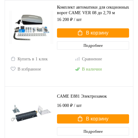
Комплект автоматики для секционных
ворот CAME VER 08 до 2,70 м
COMBO CLASSICO (арт.VER08DES
16 200 ₽
/ шт
KIT)
В корзину
Подробнее
Купить в 1 клик
Сравнение
В избранное
В наличии
CAME E881 Электрозамок
16 000 ₽
/ шт
В корзину
Подробнее