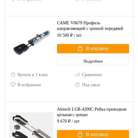
CAME V0679 Профиль
направляющий с цепной передачей
для ворот высотой до 2,25 м
10 500 ₽
/ шт
В корзину
Подробнее
Купить в 1 клик
Сравнение
В избранное
Под заказ
Alutech LGR-4200C Рейка приводная
цельная с цепью
9 670 ₽
/ шт
В корзину