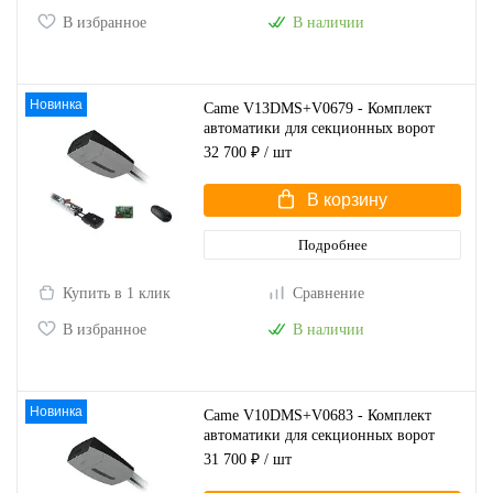
В избранное
В наличии
Новинка
Came V13DMS+V0679 - Комплект
автоматики для секционных ворот
высотой до 2,25 м
32 700 ₽
/ шт
В корзину
Подробнее
Купить в 1 клик
Сравнение
В избранное
В наличии
Новинка
Came V10DMS+V0683 - Комплект
автоматики для секционных ворот
высотой до 3,25 м
31 700 ₽
/ шт