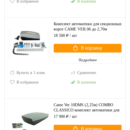
В избранное
В наличии
Комплект автоматики для секционных
ворот CAME VER 06 до 2,70м
COMBO CLASSICO (арт.VER06DES
18 500 ₽
/ шт
KIT)
В корзину
Подробнее
Купить в 1 клик
Сравнение
В избранное
В наличии
Came Ver 10DMS (2,25м) COMBO
CLASSICO комплект автоматики для
секционных ворот (арт.V10DMS
17 900 ₽
/ шт
KIT2.25)
В корзину