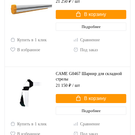
шлагбаума GT4
21 250 ₽
/ шт
В корзину
Подробнее
Купить в 1 клик
Сравнение
В избранное
Под заказ
CAME G0467 Шарнир для складной
стрелы
21 150 ₽
/ шт
В корзину
Подробнее
Купить в 1 клик
Сравнение
В избранное
Под заказ