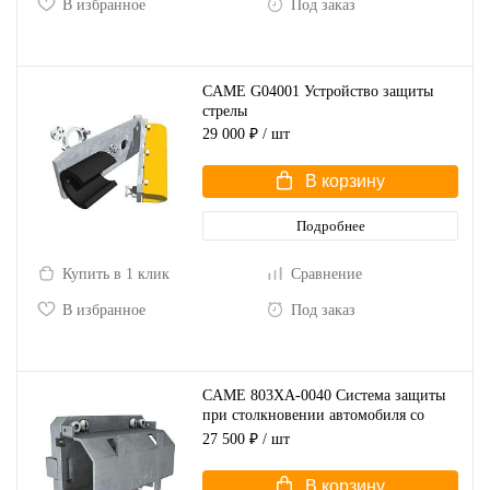
В избранное
Под заказ
CAME G04001 Устройство защиты
стрелы
29 000 ₽
/ шт
В корзину
Подробнее
Купить в 1 клик
Сравнение
В избранное
Под заказ
CAME 803XA-0040 Система защиты
при столкновении автомобиля со
стрелой для шлагбаума GPT
27 500 ₽
/ шт
В корзину