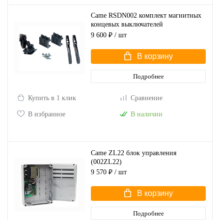
Came RSDN002 комплект магнитных
концевых выключателей
(001RSDN002)
9 600 ₽
/ шт
В корзину
Подробнее
Купить в 1 клик
Сравнение
В избранное
В наличии
Came ZL22 блок управления
(002ZL22)
9 570 ₽
/ шт
В корзину
Подробнее