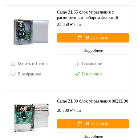
Came ZL65 блок управления с
расширенным набором функций
(002ZL65)
23 850 ₽
/ шт
В корзину
Подробнее
Купить в 1 клик
Сравнение
В избранное
В наличии
Came ZL90 блок управления 002ZL90
20 700 ₽
/ шт
В корзину
Подробнее