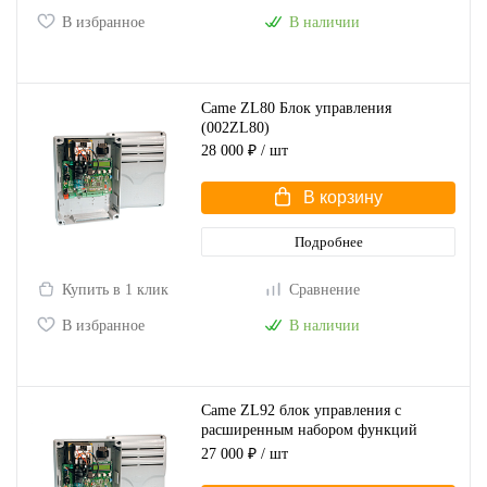
В избранное
В наличии
Came ZL80 Блок управления
(002ZL80)
28 000 ₽
/ шт
В корзину
Подробнее
Купить в 1 клик
Сравнение
В избранное
В наличии
Came ZL92 блок управления с
расширенным набором функций
(002ZL92)
27 000 ₽
/ шт