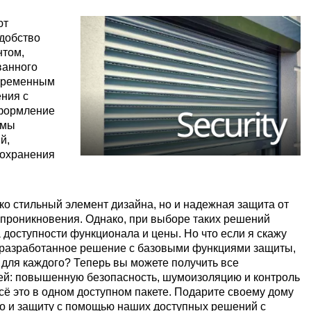
ют
добство
нтом,
ванного
овременным
ния с
оформление
емы
й,
сохранения
ко стильный элемент дизайна, но и надежная защита от
 проникновения. Однако, при выборе таких решений
 доступности функционала и цены. Но что если я скажу
о разработанное решение с базовыми функциями защиты,
 для каждого? Теперь вы можете получить все
й: повышенную безопасность, шумоизоляцию и контроль
сё это в одном доступном пакете. Подарите своему дому
 но и защиту с помощью наших доступных решений с