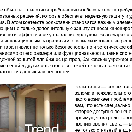
 объекты с высокими требованиями к безопасности требу
ованных решений, которые обеспечат надежную защиту и у
ия. В этом контексте рольставни становятся важным элеме
ющим не только дополнительную защиту от несанкциониро
ия, но и эффективное управление доступом. Благодаря с
 и инновационным разработкам, специализированные реше
и гарантируют не только безопасность, но и эстетическое 
зависимо от его размера или функциональности, такие сист
дежной защитой для бизнес-центров, банковских учреждени
омещений и других объектов с высокой степенью важности 
льности данных или ценностей.
Рольставни — это не толь
взлома и нежелательного
часто возникает проблема
вам, что есть специальн
которое доступно по цене
преимущества рольставне
проникновения света — в
не только стильный вид,