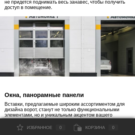
не придется поднимать весь занавес, чтобы получить
доступ в помещение.
Окна, панорамные панели
Вставки, предлагаемые широким ассортиментом для
дизайна ворот, станут не только функциональными
элементами, но и уникальным акцентом вашего
интерьера. Благодаря разнообразию форм, цветов
и текстур вы сможете подчеркнуть индивидуальность
ИЗБРАННОЕ
0
КОРЗИНА
0
своих ворот и придать им особый шарм.