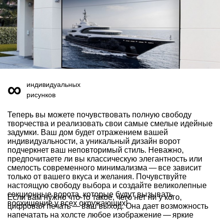
∞
индивидуальных
рисунков
Теперь вы можете почувствовать полную свободу
творчества и реализовать свои самые смелые идейные
задумки. Ваш дом будет отражением вашей
индивидуальности, а уникальный дизайн ворот
подчеркнет ваш неповторимый стиль. Неважно,
предпочитаете ли вы классическую элегантность или
смелость современного минимализма — все зависит
только от вашего вкуса и желания. Почувствуйте
настоящую свободу выбора и создайте великолепные
секционные ворота, которые будут вызывать
Если вам нужно что-то такое, чего нет ни у кого,
восхищение у всех окружающих!
цифровая печать — ваш выход. Она дает возможность
напечатать на холсте любое изображение — яркие