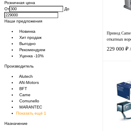
Розничная цена
От
До
Наши предложения
Новинка
Привод Came
Хит продаж
откатных вор
Выгодно
229 000 ₽
Рекомендуем
Уценка -10%
Производитель
Alutech
AN-Motors
BFT
Купить в
Came
клик
Comunello
MARANTEC
В избра
Показать ещё 1
Назначение