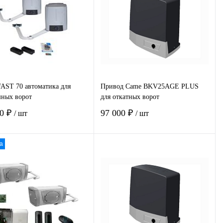
пить в 1
Сравнение
Купить в 1
Сравнение
клик
избранное
В наличии
В избранное
В наличии
AST 70 автоматика для
Привод Came BKV25AGE PLUS
ных ворот
для откатных ворот
00 ₽
97 000 ₽
/ шт
/ шт
а
В корзину
В корзину
пить в 1
Сравнение
Купить в 1
Сравнение
клик
избранное
В наличии
В избранное
В наличии