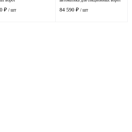
ых ворот
автоматика для секционных ворот
00 ₽
84 590 ₽
/ шт
/ шт
В корзину
В корзину
пить в 1
Сравнение
Купить в 1
Сравнение
клик
избранное
В наличии
В избранное
В наличии