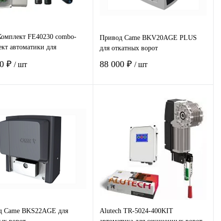
омплект FE40230 combo-
Привод Came BKV20AGE PLUS
кт автоматики для
для откатных ворот
ворчатых распашных ворот
00 ₽
88 000 ₽
/ шт
/ шт
В корзину
В корзину
пить в 1
Сравнение
Купить в 1
Сравнение
клик
избранное
В наличии
В избранное
В наличии
д Came BKS22AGE для
Alutech TR-5024-400KIT