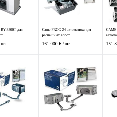
 BY-3500T для
Came FROG 24 автоматика для
CAME 
от
распашных ворот
автома
161 000 ₽
151 
/ шт
/ шт
В корзину
В корзину
 1
Сравнение
Купить в 1
Сравнение
Ку
клик
клик
нное
В наличии
В избранное
В наличии
В 