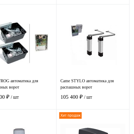
В корзину
В корзину
пить в 1
Сравнение
Купить в 1
Сравнение
клик
избранное
Под заказ
В избранное
Под заказ
ROG автоматика для
Came STYLO автоматика для
ных ворот
распашных ворот
000 ₽
105 400 ₽
/ шт
/ шт
Хит продаж
В корзину
В корзину