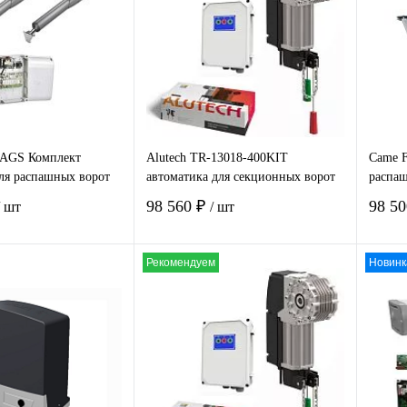
 1
Сравнение
Купить в 1
Сравнение
Ку
клик
клик
нное
Под заказ
В избранное
Под заказ
В 
AGS Комплект
Alutech TR-13018-400KIT
Came F
ля распашных ворот
автоматика для секционных ворот
распаш
98 560 ₽
98 5
/ шт
/ шт
Рекомендуем
Новинк
В корзину
В корзину
 1
Сравнение
Купить в 1
Сравнение
Ку
клик
клик
нное
Под заказ
В избранное
В наличии
В 