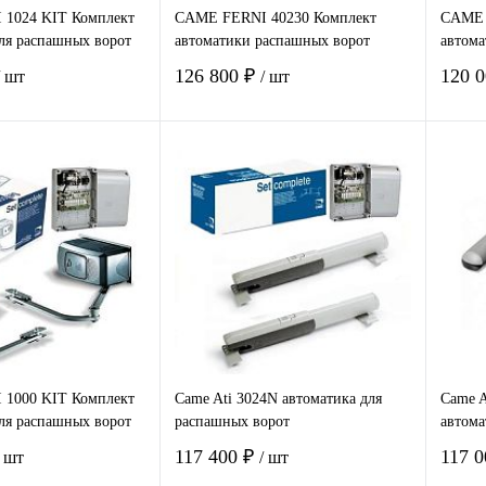
1024 KIT Комплект
CAME FERNI 40230 Комплект
CAME 
ля распашных ворот
автоматики распашных ворот
автома
126 800 ₽
120 
/ шт
/ шт
В корзину
В корзину
 1
Сравнение
Купить в 1
Сравнение
Ку
клик
клик
нное
Под заказ
В избранное
Под заказ
В 
1000 KIT Комплект
Came Ati 3024N автоматика для
Came 
ля распашных ворот
распашных ворот
автома
117 400 ₽
117 
/ шт
/ шт