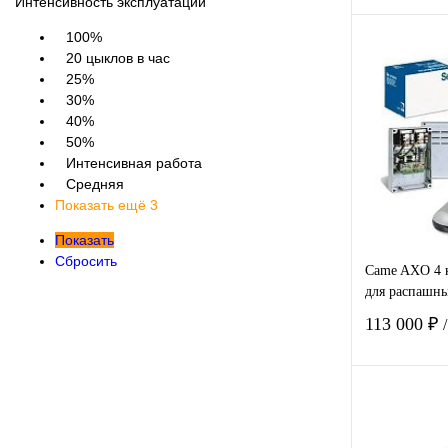
Интенсивность эксплуатации
100%
20 цыклов в час
25%
30%
40%
Купить в
50%
клик
Интенсивная работа
В избра
Средняя
Показать ещё 3
Показать
Сбросить
Came AXO 4 
для распашны
113 000 ₽