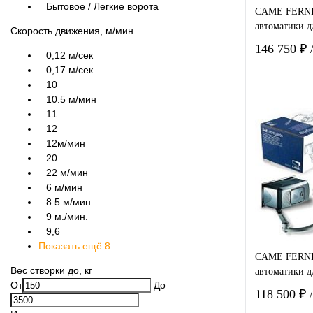
Бытовое / Легкие ворота
CAME FERNI 
автоматики д
Скорость движения, м/мин
146 750 ₽
0,12 м/сек
0,17 м/сек
10
10.5 м/мин
11
12
12м/мин
20
Купить в
22 м/мин
клик
6 м/мин
В избра
8.5 м/мин
9 м./мин.
9,6
Показать ещё 8
CAME FERNI 
Вес створки до, кг
автоматики д
От
До
118 500 ₽