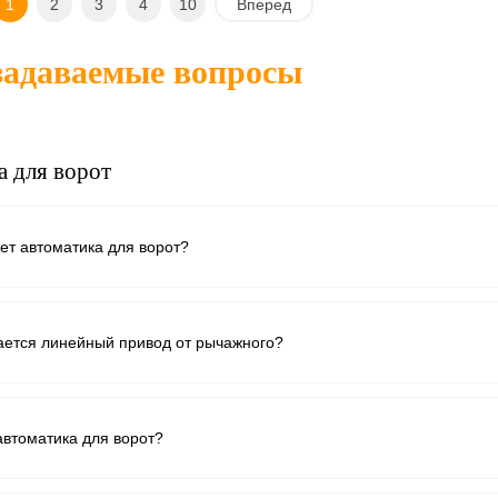
1
2
3
4
10
Вперед
В корзину
В корзину
задаваемые вопросы
 1
Сравнение
Купить в 1
Сравнение
клик
нное
Под заказ
В избранное
В наличии
а для ворот
ет автоматика для ворот?
ается линейный привод от рычажного?
автоматика для ворот?