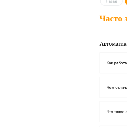
Назад
Часто 
Купить в
клик
В избра
Автоматик
Как работа
Чем отлич
Что такое 