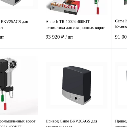
Came К
 BKV25AGS для
Alutech TR-10024-400KIT
Компле
от
автоматика для секционных ворот
двухст
93 920 ₽
91 0
 шт
/ шт
В корзину
В корзину
 1
Сравнение
Купить в 1
Сравнение
Ку
клик
клик
нное
В наличии
В избранное
В наличии
В 
промышленных ворот
Привод Came BKV20AGS для
Приво