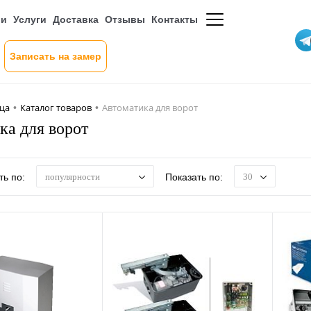
ии
Услуги
Доставка
Отзывы
Контакты
Записать на замер
ица
Каталог товаров
Автоматика для ворот
•
•
ка для ворот
ь по:
Показать по:
популярности
30