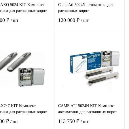
AXO 5024 KIT Комплект
Came Ati 5024N автоматика для
тики для распашных ворот
распашных ворот
000 ₽
120 000 ₽
/ шт
/ шт
В корзину
В корзину
пить в 1
Сравнение
Купить в 1
Сравнение
клик
избранное
Под заказ
В избранное
В наличии
AXO 7 KIT Комплект
CAME ATI 5024N KIT Комплект
тики для распашных ворот
автоматики для распашных ворот
000 ₽
113 750 ₽
/ шт
/ шт