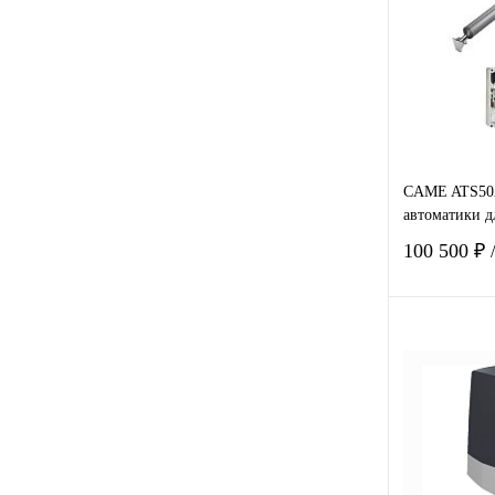
Купить в
клик
В избра
CAME ATS50
автоматики д
100 500 ₽
Купить в
клик
В избра