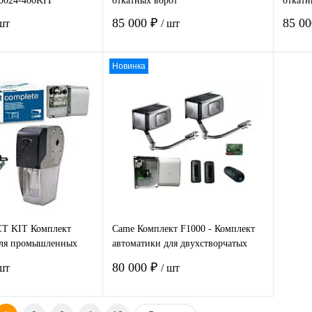
0024-400KIT
откатных ворот
откатн
85 000 ₽
85 0
 шт
/ шт
Новинка
В корзину
В корзину
 1
Сравнение
Купить в 1
Сравнение
Ку
клик
клик
нное
Под заказ
В избранное
В наличии
В 
T KIT Комплект
Came Комплект F1000 - Комплект
для промышленных
автоматики для двухстворчатых
ворот
распашных ворот
80 000 ₽
 шт
/ шт