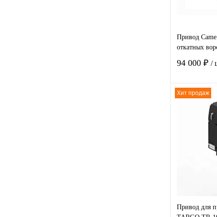
Привод Came
откатных вор
94 000 ₽
/
Хит продаж
Купить в
клик
В избра
Привод для 