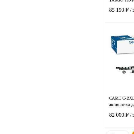
TARGO TR-1
85 190 ₽
/
Купить в
клик
В избра
CAME C-BXE
автоматики 
секционных 
82 000 ₽
/