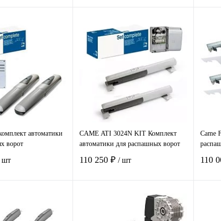
В корзину
В корзину
 1
Сравнение
Купить в 1
Сравнение
Ку
клик
клик
нное
Под заказ
В избранное
В наличии
В 
комплект автоматики
CAME ATI 3024N KIT Комплект
Came F
х ворот
автоматики для распашных ворот
распаш
110 250 ₽
110 
/ шт
/ шт
В корзину
В корзину