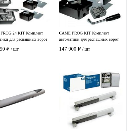
FROG 24 KIT Комплект
CAME FROG KIT Комплект
тики для распашных ворот
автоматики для распашных ворот
850 ₽
147 900 ₽
/ шт
/ шт
В корзину
В корзину
пить в 1
Сравнение
Купить в 1
Сравнение
клик
избранное
Под заказ
В избранное
Под заказ