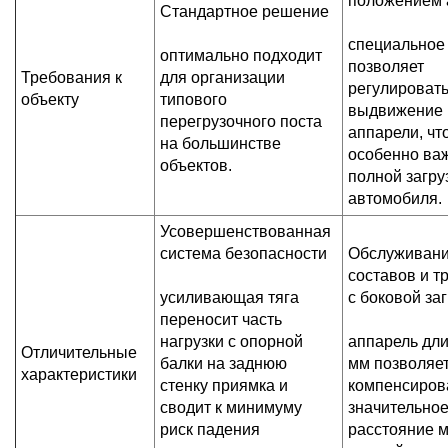
положением 
Стандартное решение
специальное
оптимально подходит
позволяет
Требования к
для организации
регулироват
объекту
типового
выдвижение
перегрузочного поста
аппарели, чт
на большинстве
особенно ва
объектов.
полной загру
автомобиля.
Усовершенствованная
система безопасности
Обслуживани
составов и т
усиливающая тяга
с боковой за
переносит часть
нагрузки с опорной
аппарель дл
Отличительные
балки на заднюю
мм позволяе
характеристики
стенку приямка и
компенсиров
сводит к минимуму
значительно
риск падения
расстояние 