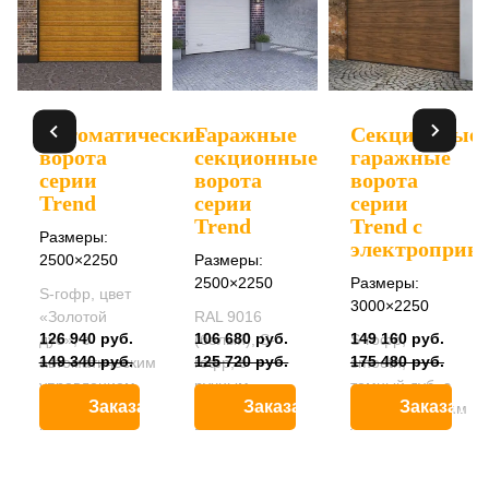
Автоматические
Гаражные
Секционные
ворота
секционные
гаражные
серии
ворота
ворота
Trend
серии
серии
Trend
Trend с
Размеры:
ть
электроприв
2500×2250
Размеры:
2500×2250
Размеры:
S-гофр, цвет
3000×2250
«Золотой
RAL 9016
126 940 руб.
106 680 руб.
149 160 руб.
дуб», с
(белый), S-
S-гофр,
149 340 руб.
125 720 руб.
175 480 руб.
автоматическим
гофр, с
smooth,
управлением,
ручным
темный дуб, c
Заказать
Заказать
Заказать
пружины
управлением,
автоматическим
растяжения
пружины
управлением,
растяжения
пружины
растяж