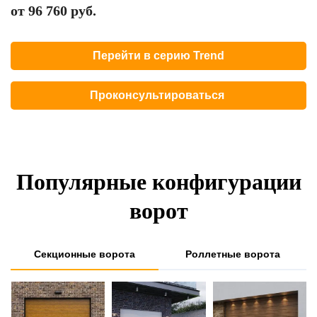
от 96 760 руб.
Перейти в серию Trend
Проконсультироваться
Популярные конфигурации
ворот
Секционные ворота
Роллетные ворота
е