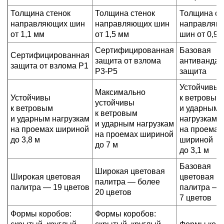
Толщина стенок
Толщина стенок
Толщина ст
направляющих шин
направляющих шин
направляю
от 1,1 мм
от 1,5 мм
шин от 0,9
Сертифицированная
Базовая
Сертифицированная
защита от взлома
антивандал
защита от взлома Р1
Р3-Р5
защита
Устойчивы
Максимально
Устойчивы
к ветровым
устойчивы
к ветровым
и ударным
к ветровым
и ударным нагрузкам
нагрузкам
и ударным нагрузкам
на проемах шириной
на проемах
на проемах шириной
до 3,8 м
шириной
до 7 м
до 3,1 м
Базовая
Широкая цветовая
Широкая цветовая
цветовая
палитра — более
палитра — 19 цветов
палитра —
20 цветов
7 цветов
Формы коробов:
Формы коробов: