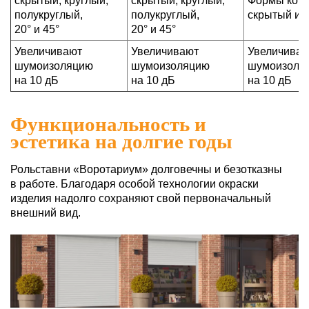
скрытый, круглый,
скрытый, круглый,
Формы коро
полукруглый,
полукруглый,
скрытый и 
20° и 45°
20° и 45°
Увеличивают
Увеличивают
Увеличива
шумоизоляцию
шумоизоляцию
шумоизоля
на 10 дБ
на 10 дБ
на 10 дБ
Функциональность и
эстетика на долгие годы
Рольставни «Воротариум» долговечны и безотказны
в работе. Благодаря особой технологии окраски
изделия надолго сохраняют свой первоначальный
внешний вид.