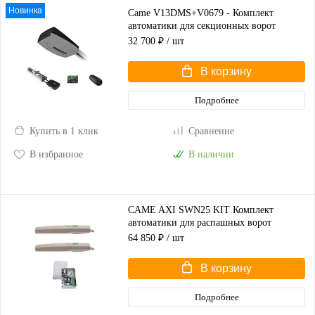
Новинка
Came V13DMS+V0679 - Комплект
автоматики для секционных ворот
высотой до 2,25 м
32 700 ₽
/ шт
В корзину
Подробнее
Купить в 1 клик
Сравнение
В избранное
В наличии
CAME AXI SWN25 KIT Комплект
автоматики для распашных ворот
(корпус серый)
64 850 ₽
/ шт
В корзину
Подробнее