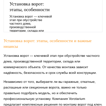
Установка ворот:
этапы, особенности
и важные нюансы
Установка ворот — ключевой
этап при обустройстве
частного дома,
производственной
территории, склада или
коммерческого объекта. От
качества монтажа зависит
Установка ворот: этапы, особенности и важные
надёжность, безопасность и
срок службы всей
нюансы
конструкции.
Установка ворот — ключевой этап при обустройстве частного
дома, производственной территории, склада или
коммерческого объекта. От качества монтажа зависит
надёжность, безопасность и срок службы всей конструкции.
Независимо от того, выбираете ли вы гаражные, откатные,
распашные или секционные ворота, важно не только
правильно подобрать модель, но и обеспечить
профессиональную установку. Компания Vorotarium
предлагает комплексные решения по монтажу ворот под ключ.