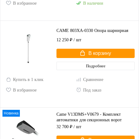
В избранное
В наличии
CAME 803XA-0330 Опора шарнирная
12 250 ₽
/ шт
В корзину
Подробнее
Купить в 1 клик
Сравнение
В избранное
Под заказ
Новинка
Came V13DMS+V0679 - Комплект
автоматики для секционных ворот
высотой до 2,25 м
32 700 ₽
/ шт