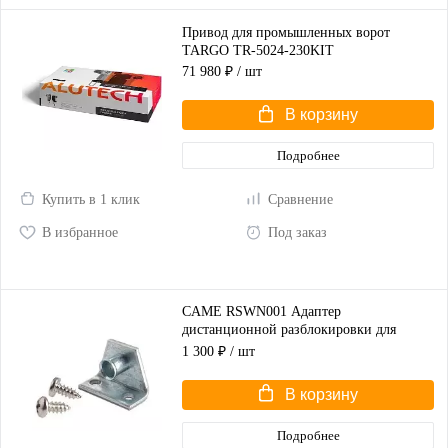
Привод для промышленных ворот
TARGO TR-5024-230KIT
71 980 ₽
/ шт
В корзину
Подробнее
Купить в 1 клик
Сравнение
В избранное
Под заказ
CAME RSWN001 Адаптер
дистанционной разблокировки для
распашных ворот
1 300 ₽
/ шт
В корзину
Подробнее