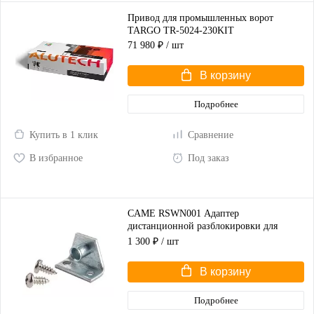
Привод для промышленных ворот
TARGO TR-5024-230KIT
71 980 ₽
/ шт
В корзину
Подробнее
Купить в 1 клик
Сравнение
В избранное
Под заказ
CAME RSWN001 Адаптер
дистанционной разблокировки для
распашных ворот
1 300 ₽
/ шт
В корзину
Подробнее