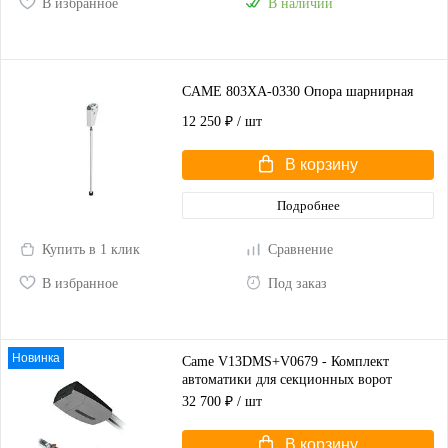
В избранное
В наличии
CAME 803XA-0330 Опора шарнирная
12 250 ₽
/ шт
В корзину
Подробнее
Купить в 1 клик
Сравнение
В избранное
Под заказ
Новинка
Came V13DMS+V0679 - Комплект
автоматики для секционных ворот
высотой до 2,25 м
32 700 ₽
/ шт
В корзину