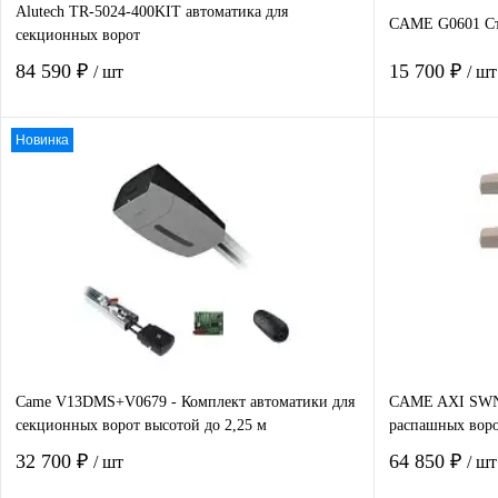
Alutech TR-5024-400KIT автоматика для
CAME G0601 Ст
секционных ворот
84 590 ₽
15 700 ₽
/ шт
/ шт
Новинка
В корзину
Купить в 1 клик
Сравнение
Купить в 1
В избранное
В наличии
В избранно
Came V13DMS+V0679 - Комплект автоматики для
CAME AXI SWN2
секционных ворот высотой до 2,25 м
распашных воро
32 700 ₽
64 850 ₽
/ шт
/ шт