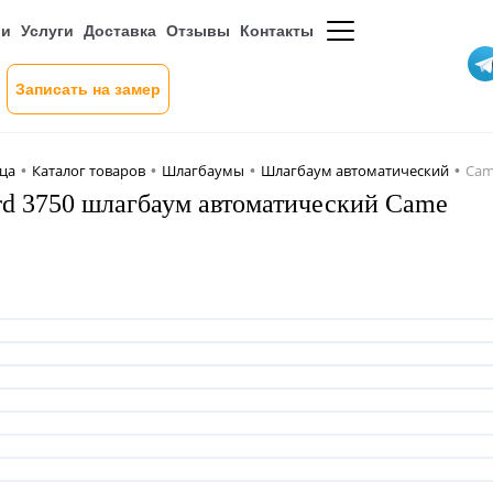
ии
Услуги
Доставка
Отзывы
Контакты
Записать на замер
ица
Каталог товаров
Шлагбаумы
Шлагбаум автоматический
Cam
•
•
•
•
d 3750 шлагбаум автоматический Came