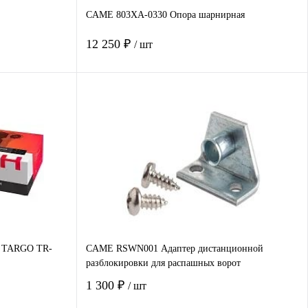
CAME 803XA-0330 Опора шарнирная
12 250 ₽
/ шт
В корзину
авнение
Купить в 1 клик
Сравнение
наличии
В избранное
Под заказ
т TARGO TR-
CAME RSWN001 Адаптер дистанционной
разблокировки для распашных ворот
1 300 ₽
/ шт