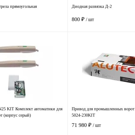
рела прямоугольная
Диодная развязка Д-2
800 ₽
/ шт
В корзину
В корзину
 клик
Сравнение
Купить в 1 клик
Ср
е
Под заказ
В избранное
В 
5 KIT Комплект автоматики для
Привод для промышленных воро
т (корпус серый)
5024-230KIT
71 980 ₽
/ шт