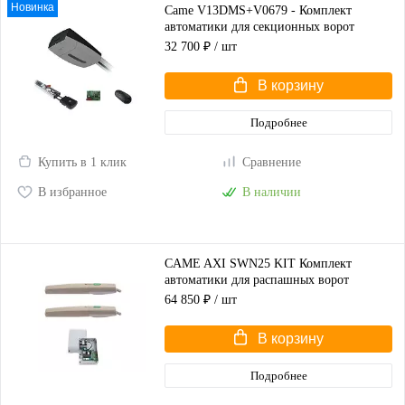
Новинка
Came V13DMS+V0679 - Комплект
автоматики для секционных ворот
высотой до 2,25 м
32 700 ₽
/ шт
В корзину
Подробнее
Купить в 1 клик
Сравнение
В избранное
В наличии
CAME AXI SWN25 KIT Комплект
автоматики для распашных ворот
(корпус серый)
64 850 ₽
/ шт
В корзину
Подробнее