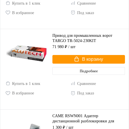
Купить в 1 клик
Сравнение
В избранное
Под заказ
Привод для промышленных ворот
TARGO TR-5024-230KIT
71 980 ₽
/ шт
В корзину
Подробнее
Купить в 1 клик
Сравнение
В избранное
Под заказ
CAME RSWN001 Адаптер
дистанционной разблокировки для
распашных ворот
1 300 ₽
/ шт