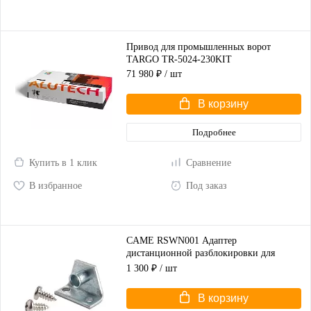
Привод для промышленных ворот
TARGO TR-5024-230KIT
71 980 ₽
/ шт
В корзину
Подробнее
Купить в 1 клик
Сравнение
В избранное
Под заказ
CAME RSWN001 Адаптер
дистанционной разблокировки для
распашных ворот
1 300 ₽
/ шт
В корзину