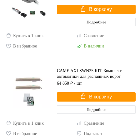
В корзину
Подробнее
Купить в 1 клик
Сравнение
В избранное
В наличии
CAME AXI SWN25 KIT Комплект
автоматики для распашных ворот
(корпус серый)
64 850 ₽
/ шт
В корзину
Подробнее
Купить в 1 клик
Сравнение
В избранное
Под заказ