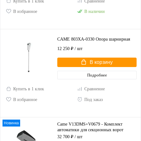
Купить в 1 клик
Сравнение
В избранное
В наличии
CAME 803XA-0330 Опора шарнирная
12 250 ₽
/ шт
В корзину
Подробнее
Купить в 1 клик
Сравнение
В избранное
Под заказ
Новинка
Came V13DMS+V0679 - Комплект
автоматики для секционных ворот
высотой до 2,25 м
32 700 ₽
/ шт