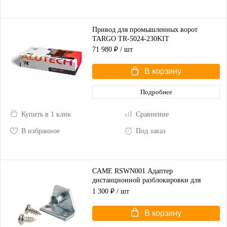
Привод для промышленных ворот
TARGO TR-5024-230KIT
71 980 ₽
/ шт
В корзину
Подробнее
Купить в 1 клик
Сравнение
В избранное
Под заказ
CAME RSWN001 Адаптер
дистанционной разблокировки для
распашных ворот
1 300 ₽
/ шт
В корзину