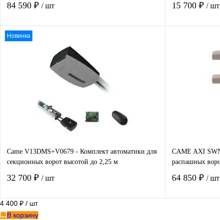
84 590 ₽
15 700 ₽
/ шт
/ шт
Новинка
В корзину
Купить в 1 клик
Сравнение
Купить в 1
В избранное
В наличии
В избранно
Came V13DMS+V0679 - Комплект автоматики для
CAME AXI SWN2
секционных ворот высотой до 2,25 м
распашных воро
32 700 ₽
64 850 ₽
/ шт
/ шт
4 400 ₽
/ шт
В корзину
В корзину