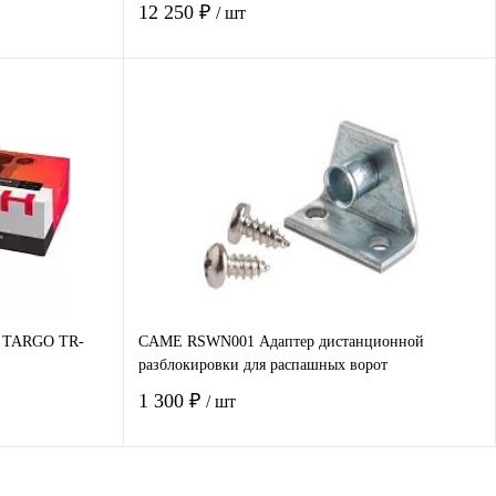
12 250 ₽
/ шт
В корзину
авнение
Купить в 1 клик
Сравнение
наличии
В избранное
Под заказ
т TARGO TR-
CAME RSWN001 Адаптер дистанционной
разблокировки для распашных ворот
1 300 ₽
/ шт
В корзину