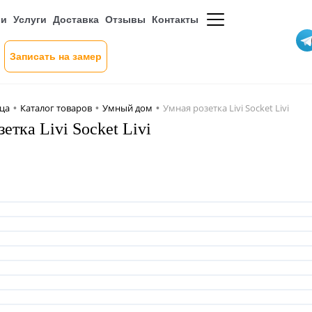
ии
Услуги
Доставка
Отзывы
Контакты
Записать на замер
ица
Каталог товаров
Умный дом
Умная розетка Livi Socket Livi
•
•
•
етка Livi Socket Livi