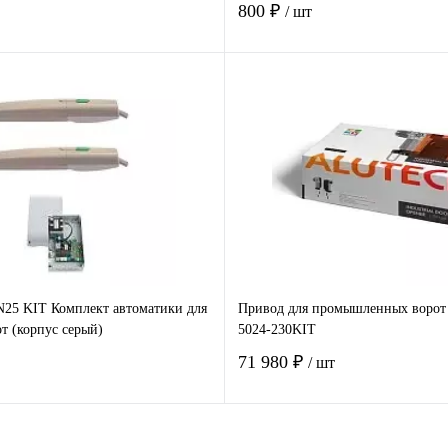
800 ₽
/ шт
В корзину
В корзину
 клик
Сравнение
Купить в 1 клик
Ср
е
Под заказ
В избранное
В 
5 KIT Комплект автоматики для
Привод для промышленных воро
т (корпус серый)
5024-230KIT
71 980 ₽
/ шт
В корзину
В корзину