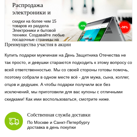
Распродажа
электроники и
бытовой техники
скидки на более чем 15
товаров из раздела
Электроники и бытовой
техники. Создавайте любые
посадочные страницы на
Преимущества участия в акции
основе акций. Добавляйте
сюда любые товары, любой
текст, можно сделать
Купить подарки мужчинам на День Защитника Отечества не
полноценный баннер, сделать
так просто, и девушки стараются подходить к этому вопросу со
обычную картинку или
вообще не добавлять
всей ответственностью. Мы со своей стороны готовы помочь,
фотографию, в любом
случае это будет выглядеть
поэтому собрали в одном месте всё - для мужа, сына, коллег,
отлично.
отцов и дедушек. А чтобы подарки получили все без
исключений, мы приготовили для вас купоны с отличными
скидками! Как ими воспользоваться, смотрите ниже.
Собственная служба доставки
По Москве и Санкт-Петербургу
доставка в день покупки